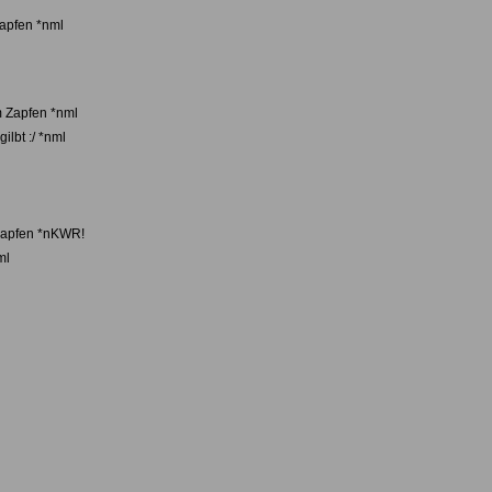
Zapfen *nml
m Zapfen *nml
lbt :/ *nml
Zapfen *nKWR!
ml