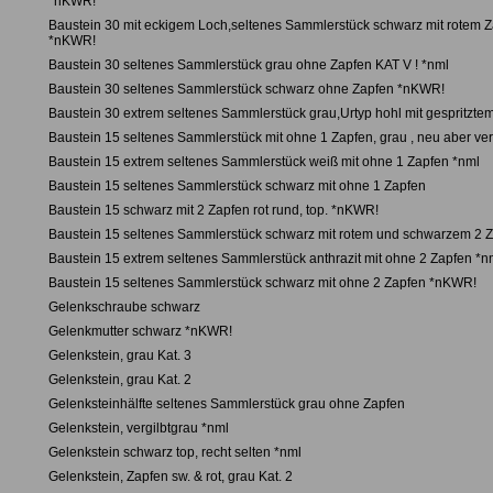
*nKWR!
Baustein 30 mit eckigem Loch,seltenes Sammlerstück schwarz mit rotem 
*nKWR!
Baustein 30 seltenes Sammlerstück grau ohne Zapfen KAT V ! *nml
Baustein 30 seltenes Sammlerstück schwarz ohne Zapfen *nKWR!
Baustein 30 extrem seltenes Sammlerstück grau,Urtyp hohl mit gespritzte
Baustein 15 seltenes Sammlerstück mit ohne 1 Zapfen, grau , neu aber vergi
Baustein 15 extrem seltenes Sammlerstück weiß mit ohne 1 Zapfen *nml
Baustein 15 seltenes Sammlerstück schwarz mit ohne 1 Zapfen
Baustein 15 schwarz mit 2 Zapfen rot rund, top. *nKWR!
Baustein 15 seltenes Sammlerstück schwarz mit rotem und schwarzem 2 
Baustein 15 extrem seltenes Sammlerstück anthrazit mit ohne 2 Zapfen *n
Baustein 15 seltenes Sammlerstück schwarz mit ohne 2 Zapfen *nKWR!
Gelenkschraube schwarz
Gelenkmutter schwarz *nKWR!
Gelenkstein, grau Kat. 3
Gelenkstein, grau Kat. 2
Gelenksteinhälfte seltenes Sammlerstück grau ohne Zapfen
Gelenkstein, vergilbtgrau *nml
Gelenkstein schwarz top, recht selten *nml
Gelenkstein, Zapfen sw. & rot, grau Kat. 2