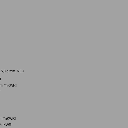
ca.5,8 g/mm. NEU
!
*nml *nKWR!
'
n
23n *nKWR!
l *nKWR!