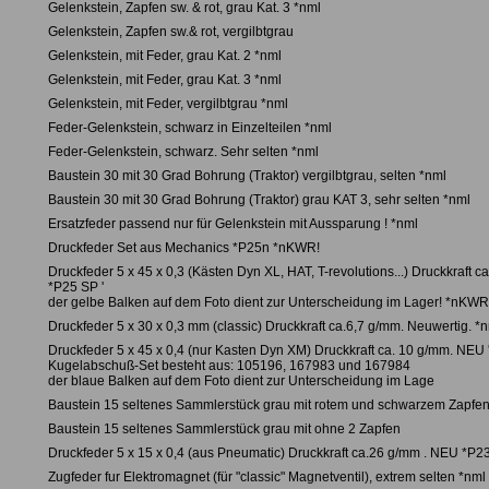
Gelenkstein, Zapfen sw. & rot, grau Kat. 3 *nml
Gelenkstein, Zapfen sw.& rot, vergilbtgrau
Gelenkstein, mit Feder, grau Kat. 2 *nml
Gelenkstein, mit Feder, grau Kat. 3 *nml
Gelenkstein, mit Feder, vergilbtgrau *nml
Feder-Gelenkstein, schwarz in Einzelteilen *nml
Feder-Gelenkstein, schwarz. Sehr selten *nml
Baustein 30 mit 30 Grad Bohrung (Traktor) vergilbtgrau, selten *nml
Baustein 30 mit 30 Grad Bohrung (Traktor) grau KAT 3, sehr selten *nml
Ersatzfeder passend nur für Gelenkstein mit Aussparung ! *nml
Druckfeder Set aus Mechanics *P25n *nKWR!
Druckfeder 5 x 45 x 0,3 (Kästen Dyn XL, HAT, T-revolutions...) Druckkraft 
*P25 SP '
der gelbe Balken auf dem Foto dient zur Unterscheidung im Lager! *nKWR
Druckfeder 5 x 30 x 0,3 mm (classic) Druckkraft ca.6,7 g/mm. Neuwertig. 
Druckfeder 5 x 45 x 0,4 (nur Kasten Dyn XM) Druckkraft ca. 10 g/mm. NEU 
Kugelabschuß-Set besteht aus: 105196, 167983 und 167984
der blaue Balken auf dem Foto dient zur Unterscheidung im Lage
Baustein 15 seltenes Sammlerstück grau mit rotem und schwarzem Zapfe
Baustein 15 seltenes Sammlerstück grau mit ohne 2 Zapfen
Druckfeder 5 x 15 x 0,4 (aus Pneumatic) Druckkraft ca.26 g/mm . NEU *P
Zugfeder fur Elektromagnet (für "classic" Magnetventil), extrem selten *nm