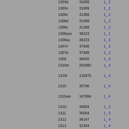
1303d
31009
1_ 2
1303v
31009
1_ 2
1306z
31308
1_ 2
1306d
31308
1_ 2
1306v
31308
1_ 2
1306sus
36223
1_ 1
1306su
36223
1_ 3
1307v
37408
1_ 2
1307d
37408
1_ 2
1309
36050
1_ 4
1310m
202892
1_ 4
1310t
132875
1_ 4
1310
35796
1_ 4
1310xm
167984
1_ 4
1311r
35004
1_ 3
1311
35004
1_ 3
1312
36147
1_ 4
1313
32354
1_ 4