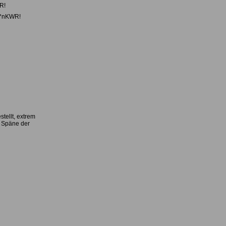
R!
! *nKWR!
tellt, extrem
e Späne der