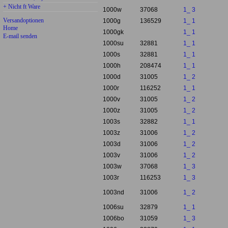
+ Nicht ft Ware
1000w
37068
1_ 3
Versandoptionen
1000g
136529
1_ 1
Home
1000gk
1_ 1
E-mail senden
1000su
32881
1_ 1
1000s
32881
1_ 1
1000h
208474
1_ 1
1000d
31005
1_ 2
1000r
116252
1_ 1
1000v
31005
1_ 2
1000z
31005
1_ 2
1003s
32882
1_ 1
1003z
31006
1_ 2
1003d
31006
1_ 2
1003v
31006
1_ 2
1003w
37068
1_ 3
1003r
116253
1_ 3
1003nd
31006
1_ 2
1006su
32879
1_ 1
1006bo
31059
1_ 3