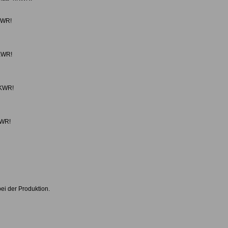
nKWR!
nKWR!
nKWR!
KWR!
ei der Produktion.