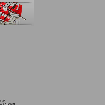
e ich
nmatt *nKWR!