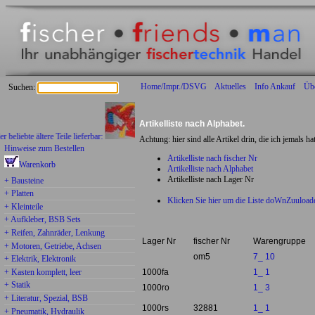
Home/Impr./DSVG
Aktuelles
Info Ankauf
Üb
Suchen:
Artikelliste nach Alphabet.
bte ältere Teile lieferbar:
Achtung: hier sind alle Artikel drin, die ich jemals ha
Hinweise zum Bestellen
Artikelliste nach fischer Nr
Warenkorb
Artikelliste nach Alphabet
Artikelliste nach Lager Nr
+ Bausteine
+ Platten
Klicken Sie hier um die Liste doWnZuuload
+ Kleinteile
+ Aufkleber, BSB Sets
+ Reifen, Zahnräder, Lenkung
Lager Nr
fischer Nr
Warengruppe
+ Motoren, Getriebe, Achsen
om5
7_ 10
+ Elektrik, Elektronik
+ Kasten komplett, leer
1000fa
1_ 1
+ Statik
1000ro
1_ 3
+ Literatur, Spezial, BSB
1000rs
32881
1_ 1
+ Pneumatik, Hydraulik