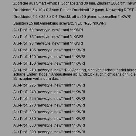
Zugfeder aus Smart Physics. Lochabstand 30 mm. Zugkraft 100g/cm *nKW
Druckfeder 5 x 10 x 0,3 vom Plotter. Druckkraft 12 g/mm. Neuwertig REST
Druckfeder 6,6 x 35,8 x 0,4. Druckkraft ca.10 g/mm. superselten *nKWR!
Baustein 15 mit Ansenkung schwarz, NEU *P26 *nKWR!
Alu-Profil 60 "newstyle, new" *nml *nKWR!
Alu-Profil 75 "newstyle, new" *nml *nKWR!
Alu-Profil 90 "newstyle, new" *nml *nKWR!
Alu-Profil 105 "newstyle, new" *nml *nKWR!
Alu-Profil 120 "newstyle, new" *nml *nKWR!
Alu-Profil 150 "newstyle, new" *nml *nKWR!
Alu-Profil 210 "newstyle, new" *P20 Achtung, sind von fischer unedel herges
scharfe Enden, hobeln Anbausteine ab! Endstück auch nicht ganz drin, di
Stirnzapfen verhindern das.
Alu-Profil 225 "newstyle, new" *nml *nKWR!
Alu-Profil 240 "newstyle, new" *nml *nKWR!
Alu-Profil 255 "newstyle, new" *nml *nKWR!
Alu-Profil 270 "newstyle, new" *nml *nKWR!
Alu-Profil 300 "newstyle, new" *nml *nKWR!
Alu-Profil 330 "newstyle, new" *nml *nKWR!
Alu-Profil 360 "newstyle, new" *nml *nKWR!
Alu-Profil 390 "newstyle, new" *nml *nKWR!