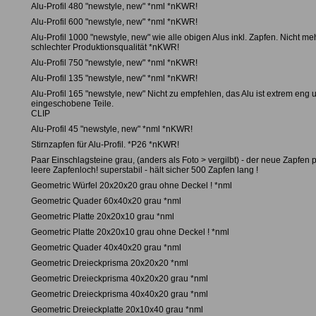
Alu-Profil 480 "newstyle, new" *nml *nKWR!
Alu-Profil 600 "newstyle, new" *nml *nKWR!
Alu-Profil 1000 "newstyle, new" wie alle obigen Alus inkl. Zapfen. Nicht me
schlechter Produktionsqualität *nKWR!
Alu-Profil 750 "newstyle, new" *nml *nKWR!
Alu-Profil 135 "newstyle, new" *nml *nKWR!
Alu-Profil 165 "newstyle, new" Nicht zu empfehlen, das Alu ist extrem eng 
eingeschobene Teile.
CLIP
Alu-Profil 45 "newstyle, new" *nml *nKWR!
Stirnzapfen für Alu-Profil. *P26 *nKWR!
Paar Einschlagsteine grau, (anders als Foto > vergilbt) - der neue Zapfen 
leere Zapfenloch! superstabil - hält sicher 500 Zapfen lang !
Geometric Würfel 20x20x20 grau ohne Deckel ! *nml
Geometric Quader 60x40x20 grau *nml
Geometric Platte 20x20x10 grau *nml
Geometric Platte 20x20x10 grau ohne Deckel ! *nml
Geometric Quader 40x40x20 grau *nml
Geometric Dreieckprisma 20x20x20 *nml
Geometric Dreieckprisma 40x20x20 grau *nml
Geometric Dreieckprisma 40x40x20 grau *nml
Geometric Dreieckplatte 20x10x40 grau *nml