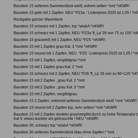
Baustein 15 seltenes Sammlerstück weiß, extrem selten *nml *nKWR!
Baustein 15 gelb mit 1 Zapfen, NEU *P23a. ' Listenpreis 2025 ist 1,05 ! *
Rückgabe ganzer Warenkorb
Baustein 15 schwarz mit 1 Zapfen, top *wlabA *nKWR!
Baustein 15 schwarz mit 1 Zapfen, NEU *P23a 'ft_Lp´26 von 75 zu 105 *
Baustein 15 grauweiß mit 1 Zapfen, NEU *P25 *nKWR!
Baustein 15 mit 1 Zapfen grau Kat. 3 *nml *nKWR!
Baustein 15 neurot mit 1 Zapfen, NEU. *P25 ' Listenpreis 2025 ist 1,05 ! *
Baustein 15 mit 1 Zapfen, vergilbtgrau *nml
Baustein 15 mit 1 Zapfen grau Kat. 2 *nml
Baustein 15 schwarz mit 2 Zapfen, NEU *P26 'ft_Lp´26 von zu 90<120 *n
Baustein 15 mit 2 Zapfen , grau Kat. 2 *nml
Baustein 15 mit 2 Zapfen , grau Kat. 3 *nml
Baustein 15 mit 2 Zapfen, vergilbtgrau.
Baustein 15 2 Zapfen, extremst seltenes Sammlerstück weiß *nml *nKWR!
Baustein 15 neurot mit 2 Zapfen top, sehr selten! *nml *nKWR!
Baustein 15 mit 2 Zapfen dunkler grau/vergilbt durch zu hohe Temperatur b
Kat V. etwas dunkler als gebrauchte ! NEU *nKWR!
Baustein 30, schwarz top *wlabA *nKWR!
Baustein 30 seltenes Sammlerstück blau ohne Zapfen ! *nml