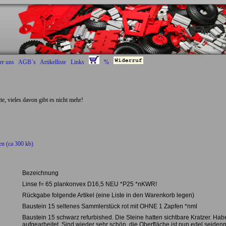
er uns
AGB´s
Artikelliste
Links
%
Deckel Radantrieb :)
tte, vieles davon gibt es nicht mehr!
en (ca 300 kb)
Bezeichnung
Linse f= 65 plankonvex D16,5 NEU *P25 *nKWR!
Rückgabe folgende Artikel (eine Liste in den Warenkorb legen)
Baustein 15 seltenes Sammlerstück rot mit OHNE 1 Zapfen *nml
Baustein 15 schwarz refurbished. Die Steine hatten sichtbare Kratzer. Hab
aufgearbeitet. Sind wieder sehr schön, die Oberfläche ist nun edel seide