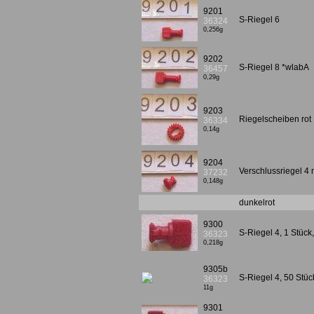
9201
S-Riegel 6
36324
0,256g
9202
S-Riegel 8 *wlabA
36457
0,29g
9203
Riegelscheiben rot
36334
0,14g
9204
Verschlussriegel 4 m
37232
0,148g
dunkelrot
9300
S-Riegel 4, 1 Stück
36323
0,218g
9305b
S-Riegel 4, 50 Stü
36323
11g
9301