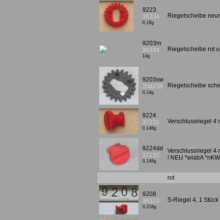
9223
Riegelscheibe neuro
36334
0,18g
9203m
Riegelscheibe rot 
36334
14g
9203sw
Riegelscheibe sch
208238
0,14g
9224
Verschlussriegel 4 m
37232
0,148g
9224dd
Verschlussriegel 4 m
37232
! NEU *wlabA *nKW
0,148g
rot
9208
S-Riegel 4, 1 Stück
36323
0,218g