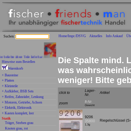
Home/Impr./DSVG
Aktuelles
Info Ankauf
Üb
Suchen:
liebte ältere Teile lieferbar:
Die Spalte mind. L
Hinweise zum Bestellen
was wahrscheinlich
Warenkorb
+ Bausteine
weniger! Bitte g
+ Platten
+ Kleinteile
Lager-
+ Aufkleber, BSB Sets
click to
Artikel
Nr.
+ Reifen, Zahnräder, Lenkung
ft-Nr.
+ Motoren, Getriebe, Achsen
zoom
Gewicht
+ Elektrik, Elektronik
+ Kasten komplett, leer
9206
Statik
Riegelschlüssel (S-G
35800
Träger, Streben grau
1,3g
Knoten grau, rot