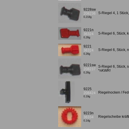
9228sw
S-Riegel 4, 1 Stüc
208236
0,218g
9221n
S-Riegel 6, Stück, 
36324
0,26g
9221
S-Riegel 6, Stück, 
36324
0,26g
9221sw
S-Riegel 6, Stück, 
208237
*nKWR!
0,26g
9225
Riegelnocken / Fe
208424
0,19g
9223n
Riegelscheibe kräf
36334
0,14g