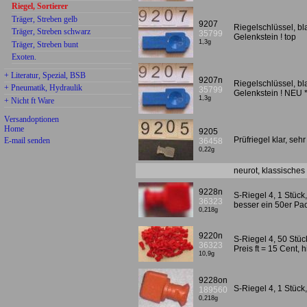
Riegel, Sortierer
Träger, Streben gelb
9207
Riegelschlüssel, bl
Träger, Streben schwarz
35799
Gelenkstein ! top
1,3g
Träger, Streben bunt
Exoten.
+ Literatur, Spezial, BSB
9207n
Riegelschlüssel, bl
+ Pneumatik, Hydraulik
35799
Gelenkstein ! NEU
1,3g
+ Nicht ft Ware
Versandoptionen
Home
9205
Prüfriegel klar, sehr
E-mail senden
36458
0,22g
neurot, klassisches 
9228n
S-Riegel 4, 1 Stück
36323
besser ein 50er Pa
0,218g
9220n
S-Riegel 4, 50 Stüc
36323
Preis ft = 15 Cent, 
10,9g
9228on
S-Riegel 4, 1 Stüc
189560
0,218g