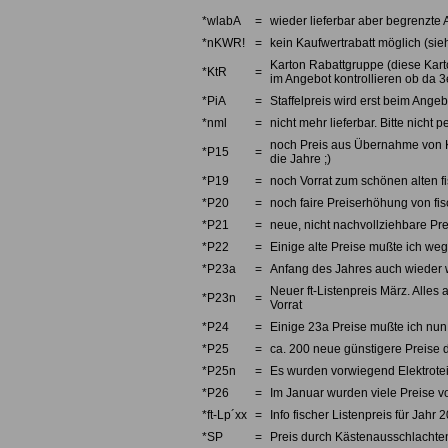
*wlabA
=
wieder lieferbar aber begrenzte 
*nKWR!
=
kein Kaufwertrabatt möglich (sieh
Karton Rabattgruppe (diese Karto
*KtR
=
im Angebot kontrollieren ob da 3e
*PiA
=
Staffelpreis wird erst beim Angebo
*nml
=
nicht mehr lieferbar. Bitte nicht
noch Preis aus Übernahme von Kno
*P15
=
die Jahre ;)
*P19
=
noch Vorrat zum schönen alten fi
*P20
=
noch faire Preiserhöhung von fi
*P21
=
neue, nicht nachvollziehbare Pre
*P22
=
Einige alte Preise mußte ich we
*P23a
=
Anfang des Jahres auch wieder w
Neuer ft-Listenpreis März. Alles 
*P23n
=
Vorrat
*P24
=
Einige 23a Preise mußte ich nun 
*P25
=
ca. 200 neue günstigere Preise d
*P25n
=
Es wurden vorwiegend Elektrotei
*P26
=
Im Januar wurden viele Preise v
*ft-Lp´xx
=
Info fischer Listenpreis für Jahr 
*SP
=
Preis durch Kästenausschlachten