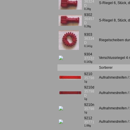
36324
S-Riegel 6, Stück, 
D
0,26g
9302
36457
S-Riegel 8, Stück, 
D
0,28g
9303
36334
Riegelscheiben dun
D
0,141g
9304
Verschlussriegel 4 
37232
0,143g
Sortierer
9210
Aufnahmestreifen / S
35798
1g
9210d
35798
Aufnahmestreifen / S
D
1g
9210n
Aufnahmestreifen / S
35798
1g
9212
Aufnahmestreifen / 
35771
1,68g