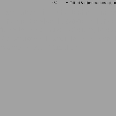
*SJ
=
Teil bei Santjohanser besorgt, so
Fischertechnik, fishertechnik, fishe
Einzelteilservice, Ersatzteile, Einze
fishertechnik, Teile, Teileliste, Pre
Konstruktion, Fisher, technic, const
Aluprofile, Alu, Zubehör