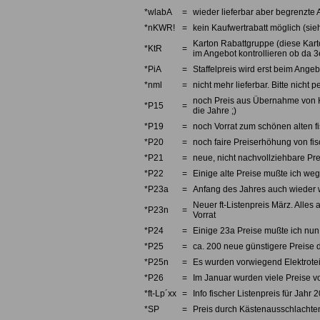
*wlabA
=
wieder lieferbar aber begrenzte 
*nKWR!
=
kein Kaufwertrabatt möglich (sieh
Karton Rabattgruppe (diese Karto
*KtR
=
im Angebot kontrollieren ob da 3e
*PiA
=
Staffelpreis wird erst beim Angebo
*nml
=
nicht mehr lieferbar. Bitte nicht
noch Preis aus Übernahme von Kno
*P15
=
die Jahre ;)
*P19
=
noch Vorrat zum schönen alten fi
*P20
=
noch faire Preiserhöhung von fi
*P21
=
neue, nicht nachvollziehbare Pre
*P22
=
Einige alte Preise mußte ich we
*P23a
=
Anfang des Jahres auch wieder w
Neuer ft-Listenpreis März. Alles 
*P23n
=
Vorrat
*P24
=
Einige 23a Preise mußte ich nun 
*P25
=
ca. 200 neue günstigere Preise d
*P25n
=
Es wurden vorwiegend Elektrotei
*P26
=
Im Januar wurden viele Preise v
*ft-Lp´xx
=
Info fischer Listenpreis für Jahr 
*SP
=
Preis durch Kästenausschlachten