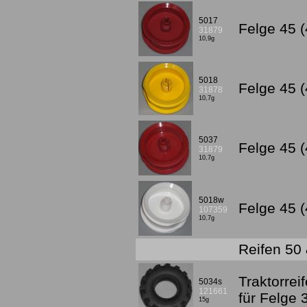
5017
Felge 45 (
31879
10,9g
5018
Felge 45 (
31878
10,7g
5037
Felge 45 
31879
10,7g
5018w
Felge 45 
107359
10,7g
Reifen 50
Traktorrei
5034s
121661
für Felge
15g