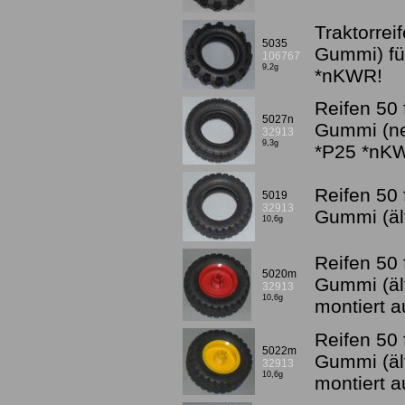
Traktorrei
5035
Gummi) fü
106767
9,2g
*nKWR!
Reifen 50 
5027n
Gummi (ne
32913
9,3g
*P25 *nK
Reifen 50 
5019
32913
Gummi (äl
10,6g
Reifen 50 
5020m
Gummi (äl
32913
10,6g
montiert a
Reifen 50 
5022m
Gummi (äl
32913
10,6g
montiert a