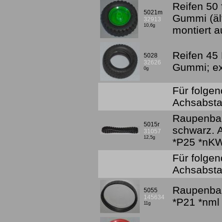
Reifen 50 
5021m
Gummi (äl
32913
10,6g
montiert a
Reifen 45 
5028
32626
Gummi; ex
0g
Für folgen
Achsabst
Raupenban
5015r
schwarz.
31057
12,5g
*P25 *nK
Für folge
Achsabsta
Raupenban
5055
145634
*P21 *nml
11g