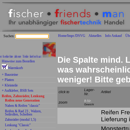
Home/Impr./DSVG
Aktuelles
Info Ankauf
Üb
Suchen:
bte ältere Teile lieferbar:
Die Spalte mind. L
Hinweise zum Bestellen
was wahrscheinlich
Warenkorb
+ Bausteine
weniger! Bitte g
+ Platten
+ Kleinteile
Lager-
+ Aufkleber, BSB Sets
click to
Artikel
Nr.
Reifen, Zahnräder, Lenkung
Reifen neue Generation
ft-Nr.
zoom
Gewicht
Naben & Reifen "classic"
Reifen Fre
Reifen & Rad 23 , Walzen,
Seilrollen, Scheiben
Lieferung
Zahnräder (modul 1,5)
Lenkung "Classic"
Monstertru