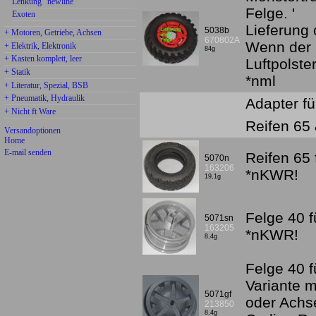
Lenkung "newline"
Felge. '
Exoten
Lieferung
5038b
+ Motoren, Getriebe, Achsen
670802A
Wenn der R
+ Elektrik, Elektronik
84g
+ Kasten komplett, leer
Luftpolste
+ Statik
*nml
+ Literatur, Spezial, BSB
+ Pneumatik, Hydraulik
Adapter f
+ Nicht ft Ware
Reifen 65
Versandoptionen
Home
E-mail senden
Reifen 65
5070n
163206
*nKWR!
19,1g
Felge 40 
5071sn
163205
*nKWR!
8,4g
Felge 40 f
Variante m
5071gf
oder Ach
213850
8,4g