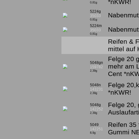
*nKWR!
0,81g
5224g
Nabenmutte
35033
0,81g
5224m
Nabenmutte
35033
0,81g
Reifen & 
mittel auf
Felge 20 
5048gn
mehr am L
159782
2,39g
Cent *nK
Felge 20,k
5048n
143231
*nKWR!
2,39g
Felge 20,
5048g
142252
Auslaufar
2,39g
Reifen 35 
5049
142251
Gummi NE
8,9g