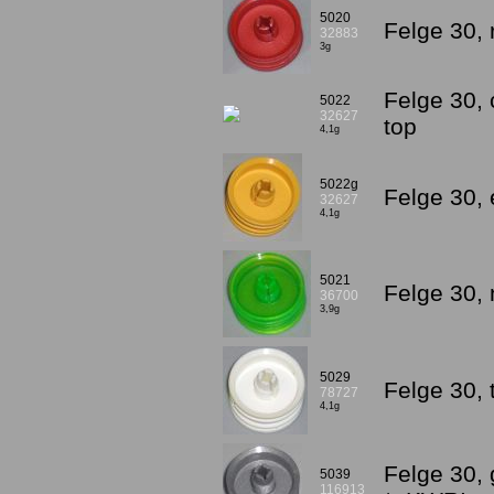
5020
Felge 30, 
32883
3g
Felge 30, 
5022
32627
top
4,1g
5022g
Felge 30,
32627
4,1g
5021
Felge 30,
36700
3,9g
5029
Felge 30, 
78727
4,1g
Felge 30,
5039
116913