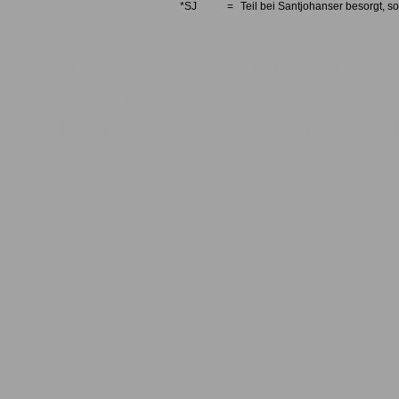
*SJ
=
Teil bei Santjohanser besorgt, so
Fischertechnik, fishertechnik, fishe
Einzelteilservice, Ersatzteile, Einze
fishertechnik, Teile, Teileliste, Pre
Konstruktion, Fisher, technic, const
Aluprofile, Alu, Zubehör