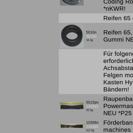
Coding Ro
*nKWR!
Reifen 65 
Reifen 65,
5016n
38190
Gummi NE
34,3g
Für folgen
erforderlic
Achsabsta
Felgen mon
Kasten Hyd
Bändern!
Raupenba
5015pn
Powermasc
146985
35,5g
NEU *P25 
Förderban
10306n
146986
machines
112,5g