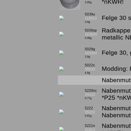
*nKWR!
3,95g
5039u
Felge 30 
116913
3,6g
Radkappe 
5039sp
163605
metallic 
0,98g
5029g
Felge 30,
165364
3,8g
5022s
Modding: F
35033
4,8g
Nabenmutt
Nabenmutt
5220nc
35033
*P25 *nK
0,77g
Nabenmutt
5222
35033
Nabenmutt
0,81g
Nabenmutt
5221n
31913