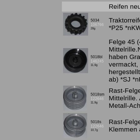
Reifen neu
Traktorrei
5034
106766
*P25 *nK
28g
Felge 45 (
Mittelrill
haben Gra
5018bl
146245
vermackt, 
11,9g
hergestell
ab) *SJ *
Rast-Felge
5018sm
Mittelrill
122646
11,9g
Metall-Ac
Rast-Felge
5018s
122646
Klemmen a
10,7g