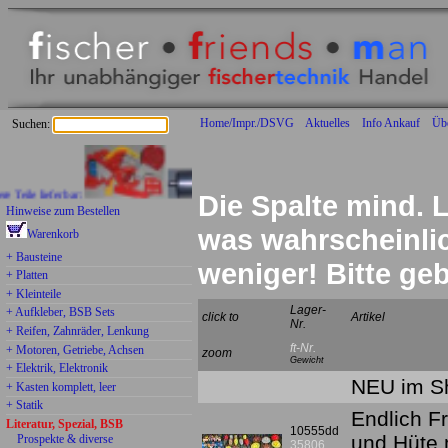
Home/Impr./DSVG
Aktuelles
Info Ankauf
Üb
Suchen:
e lieferbar:
Die Spalte mind. L
Hinweise zum Bestellen
was wahrscheinlich
Warenkorb
+ Bausteine
weniger! Bitte g
+ Platten
+ Kleinteile
Lager-
+ Aufkleber, BSB Sets
click to
Artikel
Nr.
+ Reifen, Zahnräder, Lenkung
ft-Nr.
+ Motoren, Getriebe, Achsen
zoom
Gewicht
+ Elektrik, Elektronik
NEU im Sh
+ Kasten komplett, leer
+ Statik
Endlich F
Literatur, Spezial, BSB
10555dd
und Hüte 
Prospekte & diverse
35806