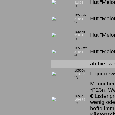
Hut "Melo
31851
1g
10555dr
Hut "Melo
31851
1g
10555lr
Hut "Melo
31851
1g
10555wt
Hut "Melo
31851
1g
ab hier wi
10500g
Figur new
223363
17g
Männchen 
*P23n. W
€ Listenpr
10536
199875
wenig ode
17g
hoffe imm
Kästensc