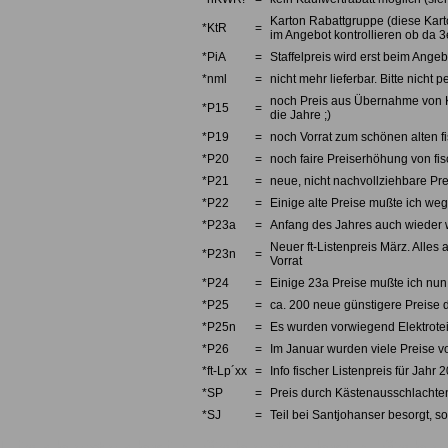
Karton Rabattgruppe (diese Karto
*KtR
=
im Angebot kontrollieren ob da 3e
*PiA
=
Staffelpreis wird erst beim Angebo
*nml
=
nicht mehr lieferbar. Bitte nicht
noch Preis aus Übernahme von Kno
*P15
=
die Jahre ;)
*P19
=
noch Vorrat zum schönen alten fi
*P20
=
noch faire Preiserhöhung von fi
*P21
=
neue, nicht nachvollziehbare Pre
*P22
=
Einige alte Preise mußte ich we
*P23a
=
Anfang des Jahres auch wieder w
Neuer ft-Listenpreis März. Alles 
*P23n
=
Vorrat
*P24
=
Einige 23a Preise mußte ich nun 
*P25
=
ca. 200 neue günstigere Preise d
*P25n
=
Es wurden vorwiegend Elektrotei
*P26
=
Im Januar wurden viele Preise v
*ft-Lp´xx
=
Info fischer Listenpreis für Jahr 
*SP
=
Preis durch Kästenausschlachten
*SJ
=
Teil bei Santjohanser besorgt, so