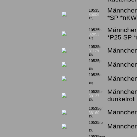
Männchen 
10535
35806
*SP *nKW
17g
Männchen 
10535b
32853
*P25 SP 
17g
10535s
Männchen 
31179
15g
10535p
Männchen
15g
10535o
Männchen 
15g
Männchen 
10535br
38137
dunkelrot
15g
10535gr
Männchen 
38160
15g
10535rb
Männchen 
15g
10535ww