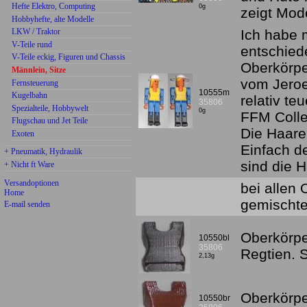
Hefte Elektro, Computing
0g
zeigt Mod
Hobbyhefte, alte Modelle
LKW / Traktor
Ich habe 
V-Teile rund
entschied
V-Teile eckig, Figuren und Chassis
Oberkörpe
Männlein, Sitze
vom Jeroe
Fernsteuerung
10555m
Kugelbahn
relativ te
35806
Spezialteile, Hobbywelt
0g
FFM Colle
Flugschau und Jet Teile
Die Haare
Exoten
Einfach d
+ Pneumatik, Hydraulik
sind die H
+ Nicht ft Ware
Versandoptionen
bei allen
Home
gemischte
E-mail senden
Oberkörpe
10550bl
35806
Regtien.
2,13g
Oberkörpe
10550br