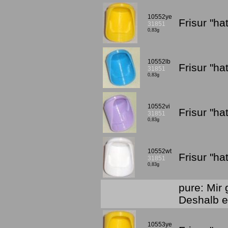
10552ye
Frisur "h
31851
0,83g
10552lb
Frisur "h
31851
0,83g
10552vi
Frisur "ha
31851
0,83g
10552wt
Frisur "h
31851
0,83g
pure: Mir 
Deshalb e
10553ye