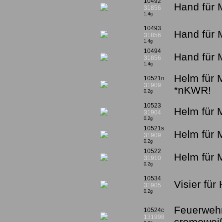
10492
Hand für 
31856
1,4g
10493
Hand für 
31856
1,4g
10494
Hand für 
31856
1,4g
Helm für 
10521n
31909
*nKWR!
0,2g
10523
Helm für 
31904
0,2g
10521s
Helm für 
31909
0,2g
10522
Helm für M
31910
0,2g
10534
Visier fü
31905
0,2g
Feuerweh
10524c
131998
cremewei