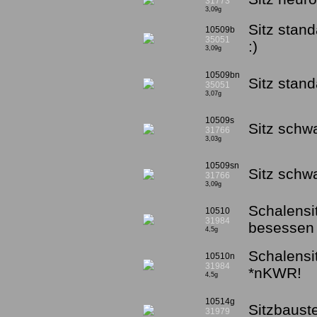
31773
3,09g
Sitz stan
10509b
35051
:)
3,09g
10509bn
Sitz stan
35051
3,07g
10509s
Sitz schw
31766
3,03g
10509sn
Sitz sch
31766
3,09g
Schalensi
10510
31984
besessen 
4,5g
Schalensi
10510n
31984
*nKWR!
4,5g
10514g
Sitzbaust
31979