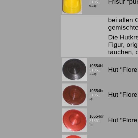
Frisur "p
31851
0,94g
bei allen
gemischte
Die Hutkr
Figur, or
tauchen, 
10554bl
Hut "Flor
31851
1,23g
10554br
Hut "Flor
31851
1g
10554dr
Hut "Flor
31851
1g