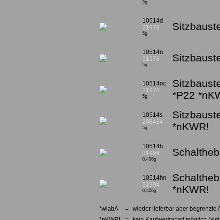
5g
10514d
Sitzbauste
31978
5g
10514n
Sitzbaust
31978
5g
Sitzbauste
10514nc
31978
*P22 *nK
5g
Sitzbaust
10514s
208434
*nKWR!
5g
10514h
Schalthebe
31994
0,406g
Schaltheb
10514hn
31994
*nKWR!
0,406g
*wlabA
=
wieder lieferbar aber begrenzte 
*nKWR!
=
kein Kaufwertrabatt möglich (sieh