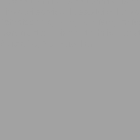
Fischertechnik, fishertechnik, fishe
Einzelteilservice, Ersatzteile, Einze
fishertechnik, Teile, Teileliste, Pre
Konstruktion, Fisher, technic, const
Aluprofile, Alu, Zubehör