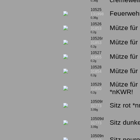
0,36g
10525
Feuerwehr
131998
0,36g
10526
Mütze für 
31853
0,2g
10526r
Mütze für 
31853
0,2g
10527
Mütze für
31855
0,2g
10528
Mütze für
31854
0,2g
Mütze für
10529
31850
*nKWR!
0,2g
10509r
Sitz rot *
31773
3,09g
10509d
Sitz dunk
31773
3,09g
10509n
Sitz neur