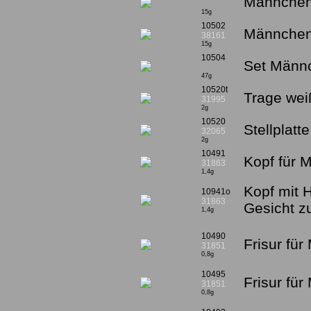
Männchen 
15g
10502
Männchen
38161
15g
10504
Set Männc
47g
10520t
Trage wei
31995
2g
10520
Stellplatt
32065
2g
10491
Kopf für 
31863
1,4g
Kopf mit 
10941o
31863
Gesicht 
1,4g
10490
Frisur fü
31851
0,8g
10495
Frisur für
31851
0,8g