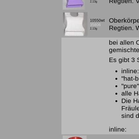
Regtien. 
2,13g
Oberkörpe
10550wt
35806
Regtien.
2,13g
bei allen
gemischte
Es gibt 3 
inline
"hat-
"pure
alle H
Die H
Fräul
sind d
inline: