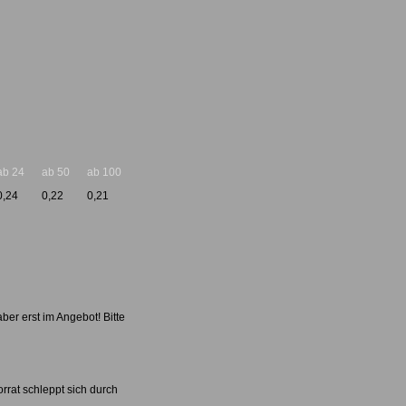
ab 24
ab 50
ab 100
0,24
0,22
0,21
er erst im Angebot! Bitte
rrat schleppt sich durch