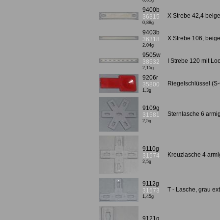
0,61g
9400b
X Strebe 42,4 beig
36315
0,88g
9403b
X Strebe 106, beig
36318
2,04g
9505w
I Strebe 120 mit Loc
38532
2,15g
9206r
Riegelschlüssel (S-
35800
1,3g
9109g
Sternlasche 6 armi
31581
2,5g
9110g
Kreuzlasche 4 armi
31574
2,5g
9112g
T - Lasche, grau e
31573
1,45g
9121g