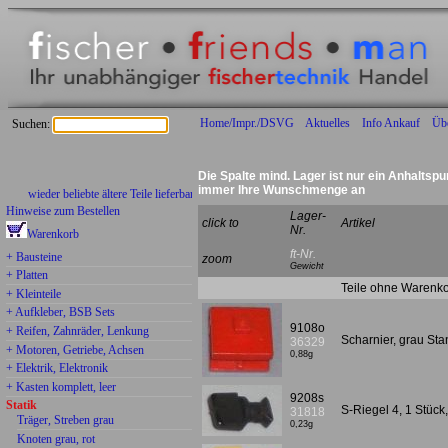
Home/Impr./DSVG
Aktuelles
Info Ankauf
Üb
Suchen:
Die Spalte mind. Lager ist nur ein Anhaltspu
immer Ihre Wunschmenge an
wieder beliebte ältere Teile lieferbar:
Hinweise zum Bestellen
Lager-
click to
Artikel
Nr.
Warenkorb
ft-Nr.
+ Bausteine
zoom
Gewicht
+ Platten
Teile ohne Warenko
+ Kleinteile
+ Aufkleber, BSB Sets
9108o
+ Reifen, Zahnräder, Lenkung
Scharnier, grau St
36329
+ Motoren, Getriebe, Achsen
0,88g
+ Elektrik, Elektronik
+ Kasten komplett, leer
9208s
Statik
S-Riegel 4, 1 Stüc
31818
Träger, Streben grau
0,23g
Knoten grau, rot