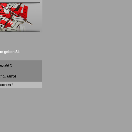
tte geben Sie
antrieb :)
nzahl X
 incl. MwSt
auchen !