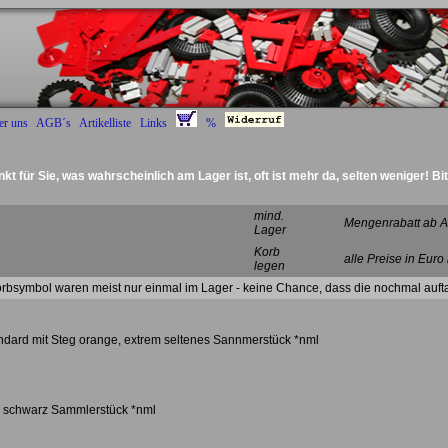
er uns
AGB´s
Artikelliste
Links
%
nkt für Sie, was wahrscheinlich am Lager ist, oft ist mehr da, selten weniger! Bi
Deckel Rad
mind.
Mengenrabatt ab A
Lager
Korb
alle Preise in Euro
legen
rbsymbol waren meist nur einmal im Lager - keine Chance, dass die nochmal auft
andard mit Steg orange, extrem seltenes Sannmerstück *nml
k, schwarz Sammlerstück *nml