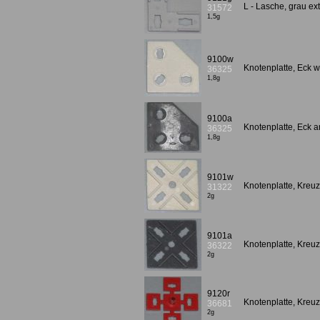
L - Lasche, grau e
31572
1,5g
9100w
Knotenplatte, Eck we
36325
1,8g
9100a
Knotenplatte, Eck a
36325
1,8g
9101w
Knotenplatte, Kreuz
31322
2g
9101a
Knotenplatte, Kreuz
36322
2g
9120r
Knotenplatte, Kreuz
36681
2g