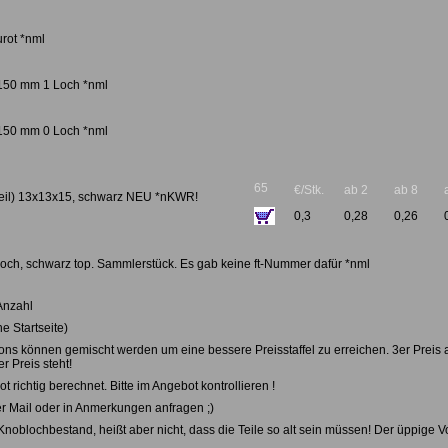
rot *nml
 150 mm 1 Loch *nml
 150 mm 0 Loch *nml
65
€/Stk.
ab 2
ab 8
uteil) 13x13x15, schwarz NEU *nKWR!
0,3
0,28
0,26
och, schwarz top. Sammlerstück. Es gab keine ft-Nummer dafür *nml
Anzahl
e Startseite)
ns können gemischt werden um eine bessere Preisstaffel zu erreichen. 3er Preis ab
r Preis steht!
t richtig berechnet. Bitte im Angebot kontrollieren !
 per Mail oder in Anmerkungen anfragen ;)
blochbestand, heißt aber nicht, dass die Teile so alt sein müssen! Der üppige Vo