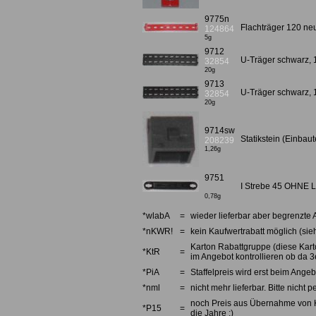
9775n
Flachträger 120 neu
124864
5g
9712
U-Träger schwarz,
32854
20g
9713
U-Träger schwarz,
32854
20g
9714sw
Statikstein (Einba
208239
1,26g
9751
I Strebe 45 OHNE L
0,78g
*wlabA
=
wieder lieferbar aber begrenzte 
*nKWR!
=
kein Kaufwertrabatt möglich (sieh
Karton Rabattgruppe (diese Karto
*KtR
=
im Angebot kontrollieren ob da 3e
*PiA
=
Staffelpreis wird erst beim Angebo
*nml
=
nicht mehr lieferbar. Bitte nicht
noch Preis aus Übernahme von Kno
*P15
=
die Jahre ;)