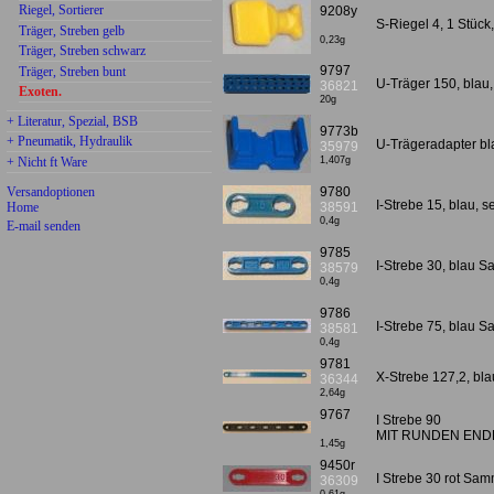
Riegel, Sortierer
9208y
S-Riegel 4, 1 Stück
Träger, Streben gelb
0,23g
Träger, Streben schwarz
9797
Träger, Streben bunt
U-Träger 150, blau,
36821
Exoten.
20g
+ Literatur, Spezial, BSB
9773b
+ Pneumatik, Hydraulik
U-Trägeradapter bla
35979
+ Nicht ft Ware
1,407g
Versandoptionen
9780
I-Strebe 15, blau, 
38591
Home
0,4g
E-mail senden
9785
I-Strebe 30, blau 
38579
0,4g
9786
I-Strebe 75, blau 
38581
0,4g
9781
X-Strebe 127,2, bl
36344
2,64g
9767
I Strebe 90
MIT RUNDEN ENDL
1,45g
9450r
I Strebe 30 rot Sam
36309