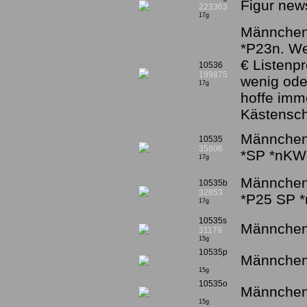
Figur new
223363
17g
Männchen 
*P23n. W
€ Listenpr
10536
199875
wenig ode
17g
hoffe imm
Kästensc
Männchen 
10535
35806
*SP *nKW
17g
Männchen 
10535b
32853
*P25 SP 
17g
10535s
Männchen 
31179
15g
10535p
Männchen
15g
10535o
Männchen 
15g