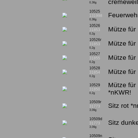
cremewei
0,36g
10525
Feuerwehr
131998
0,36g
10526
Mütze für 
31853
0,2g
10526r
Mütze für 
31853
0,2g
10527
Mütze für
31855
0,2g
10528
Mütze für
31854
0,2g
Mütze für
10529
31850
*nKWR!
0,2g
10509r
Sitz rot *
31773
3,09g
10509d
Sitz dunk
31773
3,09g
10509n