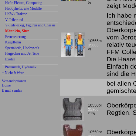
Hefte Elektro, Computing
0g
zeigt Mod
Hobbyhefte, alte Modelle
LKW / Traktor
Ich habe 
V-Teile rund
entschied
V-Teile eckig, Figuren und Chassis
Oberkörpe
Männlein, Sitze
vom Jeroe
Fernsteuerung
10555m
Kugelbahn
relativ te
35806
Spezialteile, Hobbywelt
0g
FFM Colle
Flugschau und Jet Teile
Die Haare
Exoten
Einfach d
+ Pneumatik, Hydraulik
sind die H
+ Nicht ft Ware
Versandoptionen
bei allen
Home
gemischte
E-mail senden
Oberkörpe
10550bl
35806
Regtien.
2,13g
Oberkörpe
10550br