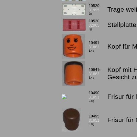
10520t
Trage wei
31995
2g
10520
Stellplatt
32065
2g
10491
Kopf für 
31863
1,4g
Kopf mit 
10941o
31863
Gesicht 
1,4g
10490
Frisur fü
31851
0,8g
10495
Frisur für
31851
0,8g