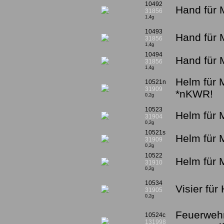
10492
Hand für 
31856
1,4g
10493
Hand für 
31856
1,4g
10494
Hand für 
31856
1,4g
Helm für 
10521n
31909
*nKWR!
0,2g
10523
Helm für 
31904
0,2g
10521s
Helm für 
31909
0,2g
10522
Helm für M
31910
0,2g
10534
Visier fü
31905
0,2g
Feuerweh
10524c
131998