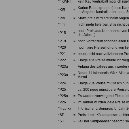
*nKWR!
=
kein Kaufwertrabatt möglich (sieh
Karton Rabattgruppe (diese Karto
*KtR
=
im Angebot kontrollieren ob da 3e
*PiA
=
Staffelpreis wird erst beim Angebo
*nml
=
nicht mehr lieferbar. Bitte nicht
noch Preis aus Übernahme von Kno
*P15
=
die Jahre ;)
*P19
=
noch Vorrat zum schönen alten fi
*P20
=
noch faire Preiserhöhung von fi
*P21
=
neue, nicht nachvollziehbare Pre
*P22
=
Einige alte Preise mußte ich we
*P23a
=
Anfang des Jahres auch wieder w
Neuer ft-Listenpreis März. Alles 
*P23n
=
Vorrat
*P24
=
Einige 23a Preise mußte ich nun 
*P25
=
ca. 200 neue günstigere Preise d
*P25n
=
Es wurden vorwiegend Elektrotei
*P26
=
Im Januar wurden viele Preise v
*ft-Lp´xx
=
Info fischer Listenpreis für Jahr 
*SP
=
Preis durch Kästenausschlachten
*SJ
=
Teil bei Santjohanser besorgt, so