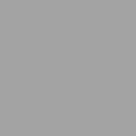
Fischertechnik, fishertechnik, fishe
Einzelteilservice, Ersatzteile, Einze
fishertechnik, Teile, Teileliste, Pre
Konstruktion, Fisher, technic, const
Aluprofile, Alu, Zubehör