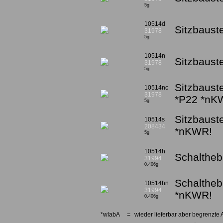
5g
10514d
Sitzbauste
31978
5g
10514n
Sitzbaust
31978
5g
Sitzbauste
10514nc
31978
*P22 *nK
5g
Sitzbaust
10514s
208434
*nKWR!
5g
10514h
Schalthebe
31994
0,406g
Schaltheb
10514hn
31994
*nKWR!
0,406g
*wlabA
=
wieder lieferbar aber begrenzte 