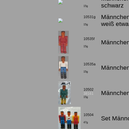
schwarz
15g
Männchen 
10531g
weiß etwa
15g
10535f
Männchen 
15g
10535a
Männchen 
15g
10502
Männchen
38161
15g
10504
Set Männc
47g