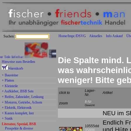
Home/Impr./DSVG
Aktuelles
Info Ankauf
Üb
Suchen:
e lieferbar:
Die Spalte mind. L
Hinweise zum Bestellen
was wahrscheinlich
Warenkorb
+ Bausteine
weniger! Bitte g
+ Platten
+ Kleinteile
Lager-
+ Aufkleber, BSB Sets
click to
Artikel
Nr.
+ Reifen, Zahnräder, Lenkung
ft-Nr.
+ Motoren, Getriebe, Achsen
zoom
Gewicht
+ Elektrik, Elektronik
NEU im Sh
+ Kasten komplett, leer
+ Statik
Endlich F
Literatur, Spezial, BSB
10555dd
und Hüte 
Prospekte & diverse
35806