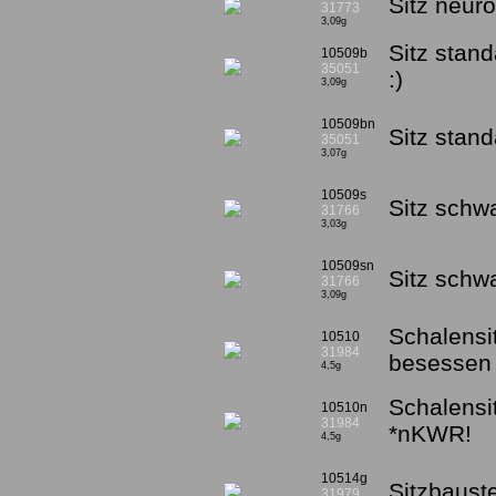
Sitz neur
31773
3,09g
Sitz stan
10509b
35051
:)
3,09g
10509bn
Sitz stan
35051
3,07g
10509s
Sitz schw
31766
3,03g
10509sn
Sitz sch
31766
3,09g
Schalensi
10510
31984
besessen 
4,5g
Schalensi
10510n
31984
*nKWR!
4,5g
10514g
Sitzbaust
31979