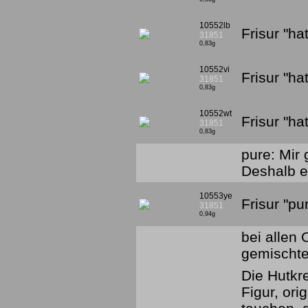
10552lb
Frisur "h
31851
0,83g
10552vi
Frisur "ha
31851
0,83g
10552wt
Frisur "h
31851
0,83g
pure: Mir 
Deshalb e
10553ye
Frisur "p
31851
0,94g
bei allen
gemischte
Die Hutkr
Figur, or