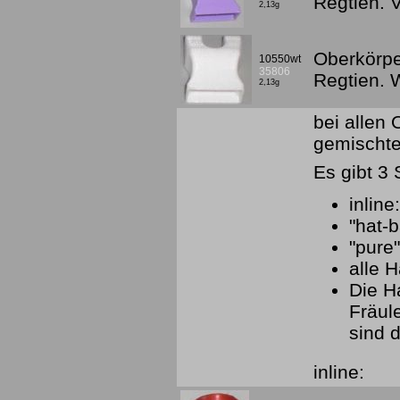
Regtien. 
2,13g
Oberkörpe
10550wt
35806
Regtien.
2,13g
bei allen
gemischte
Es gibt 3 
inline
"hat-
"pure
alle H
Die H
Fräul
sind d
inline: