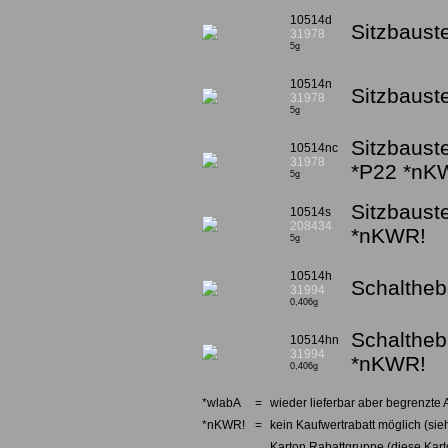
10514d
Sitzbauste
31978
5g
10514n
Sitzbaust
31978
5g
Sitzbauste
10514nc
31978
*P22 *nK
5g
Sitzbaust
10514s
208434
*nKWR!
5g
10514h
Schalthebe
31994
0,406g
Schaltheb
10514hn
31994
*nKWR!
0,406g
*wlabA
=
wieder lieferbar aber begrenzte 
*nKWR!
=
kein Kaufwertrabatt möglich (sieh
Karton Rabattgruppe (diese Karto