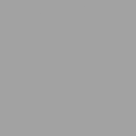
Einzelteilservice, Ersatzteile, Einze
fishertechnik, Teile, Teileliste, Pre
Konstruktion, Fisher, technic, const
Aluprofile, Alu, Zubehör