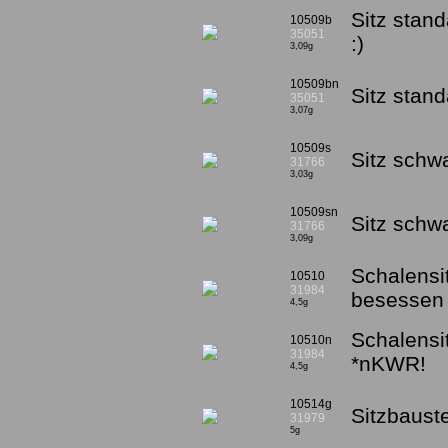
Sitz stan
10509b
35051
:)
3,09g
10509bn
Sitz stan
35051
3,07g
10509s
Sitz schw
31766
3,03g
10509sn
Sitz sch
31766
3,09g
Schalensi
10510
31984
besessen 
4,5g
Schalensi
10510n
31984
*nKWR!
4,5g
10514g
Sitzbaust
31979
5g