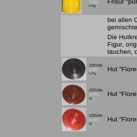
Frisur "p
31851
0,94g
bei allen
gemischte
Die Hutkr
Figur, or
tauchen, 
10554bl
Hut "Flor
31851
1,23g
10554br
Hut "Flor
31851
1g
10554dr
Hut "Flor
31851
1g