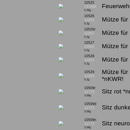
10525
Feuerwehr
131998
0,36g
10526
Mütze für 
31853
0,2g
10526r
Mütze für 
31853
0,2g
10527
Mütze für
31855
0,2g
10528
Mütze für
31854
0,2g
Mütze für
10529
31850
*nKWR!
0,2g
10509r
Sitz rot *
31773
3,09g
10509d
Sitz dunk
31773
3,09g
10509n
Sitz neur
31773
3,09g