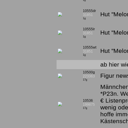
1g
10555dr
Hut "Melo
31851
1g
10555lr
Hut "Melo
31851
1g
10555wt
Hut "Melo
31851
1g
ab hier wi
10500g
Figur new
223363
17g
Männchen 
*P23n. W
€ Listenpr
10536
199875
wenig ode
17g
hoffe imm
Kästensc