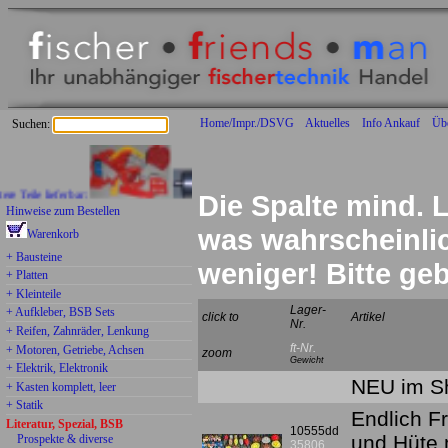
Home/Impr./DSVG
Aktuelles
Info Ankauf
Üb
Suchen:
le lieferbar:
Die Spalte mind. L
Hinweise zum Bestellen
was wahrscheinlich
Warenkorb
+ Bausteine
weniger! Bitte g
+ Platten
+ Kleinteile
Lager-
+ Aufkleber, BSB Sets
click to
Artikel
Nr.
+ Reifen, Zahnräder, Lenkung
ft-Nr.
+ Motoren, Getriebe, Achsen
zoom
Gewicht
+ Elektrik, Elektronik
NEU im Sh
+ Kasten komplett, leer
+ Statik
Endlich F
Literatur, Spezial, BSB
10555dd
und Hüte 
Prospekte & diverse
35806