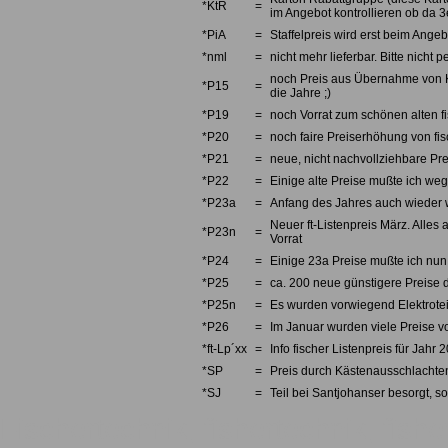
*KtR
=
im Angebot kontrollieren ob da 3e
*PiA
=
Staffelpreis wird erst beim Angebo
*nml
=
nicht mehr lieferbar. Bitte nicht
noch Preis aus Übernahme von Kno
*P15
=
die Jahre ;)
*P19
=
noch Vorrat zum schönen alten fi
*P20
=
noch faire Preiserhöhung von fi
*P21
=
neue, nicht nachvollziehbare Pre
*P22
=
Einige alte Preise mußte ich we
*P23a
=
Anfang des Jahres auch wieder w
Neuer ft-Listenpreis März. Alles 
*P23n
=
Vorrat
*P24
=
Einige 23a Preise mußte ich nun 
*P25
=
ca. 200 neue günstigere Preise d
*P25n
=
Es wurden vorwiegend Elektrotei
*P26
=
Im Januar wurden viele Preise v
*ft-Lp´xx
=
Info fischer Listenpreis für Jahr 
*SP
=
Preis durch Kästenausschlachten
*SJ
=
Teil bei Santjohanser besorgt, so
Fischertechnik, fishertechnik, fishe