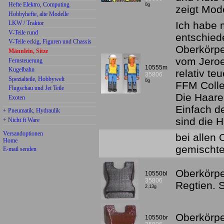
Hefte Elektro, Computing
0g
zeigt Mod
Hobbyhefte, alte Modelle
LKW / Traktor
Ich habe 
V-Teile rund
entschied
V-Teile eckig, Figuren und Chassis
Oberkörpe
Männlein, Sitze
vom Jeroe
Fernsteuerung
10555m
Kugelbahn
relativ te
35806
Spezialteile, Hobbywelt
0g
FFM Colle
Flugschau und Jet Teile
Die Haare
Exoten
Einfach d
+ Pneumatik, Hydraulik
sind die H
+ Nicht ft Ware
Versandoptionen
bei allen
Home
gemischte
E-mail senden
Oberkörpe
10550bl
35806
Regtien.
2,13g
Oberkörpe
10550br