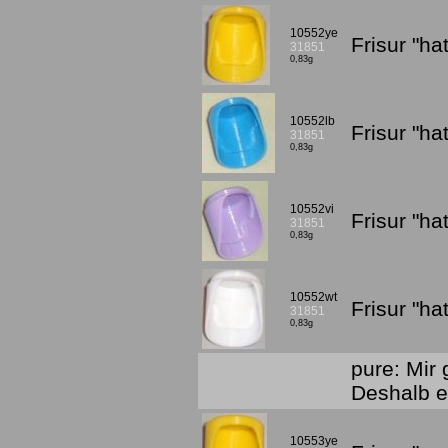
10552ye
Frisur "h
31851
0,83g
10552lb
Frisur "h
31851
0,83g
10552vi
Frisur "ha
31851
0,83g
10552wt
Frisur "h
31851
0,83g
pure: Mir 
Deshalb e
10553ye