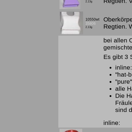
Regtien. 
2,13g
Oberkörpe
10550wt
35806
Regtien.
2,13g
bei allen
gemischte
Es gibt 3 
inline
"hat-
"pure
alle H
Die H
Fräul
sind d
inline: