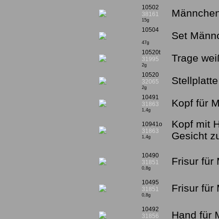
10502
Männchen
38161
15g
10504
Set Männc
47g
10520t
Trage wei
31995
2g
10520
Stellplatt
32065
2g
10491
Kopf für 
31863
1,4g
Kopf mit 
10941o
31863
Gesicht 
1,4g
10490
Frisur fü
31851
0,8g
10495
Frisur für
31851
0,8g
10492
Hand für 
31856