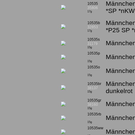
Männchen 
10535
35806
*SP *nKW
17g
Männchen 
10535b
32853
*P25 SP 
17g
10535s
Männchen 
31179
15g
10535p
Männchen
15g
10535o
Männchen 
15g
Männchen 
10535br
38137
dunkelrot
15g
10535gr
Männchen 
38160
15g
10535rb
Männchen 
15g
10535ww
Männchen