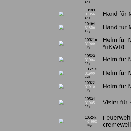
1,4g
10493
Hand für 
31856
1,4g
10494
Hand für 
31856
1,4g
Helm für 
10521n
31909
*nKWR!
0,2g
10523
Helm für 
31904
0,2g
10521s
Helm für 
31909
0,2g
10522
Helm für M
31910
0,2g
10534
Visier fü
31905
0,2g
Feuerweh
10524c
131998
cremewei
0,36g