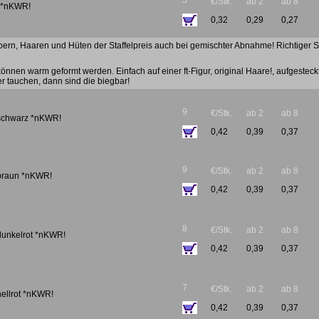
3
€/Stk.
ab 2
ab 8
b *nKWR!
0,32
0,29
0,27
pern, Haaren und Hüten der Staffelpreis auch bei gemischter Abnahme! Richtiger St
nnen warm geformt werden. Einfach auf einer ft-Figur, original Haare!, aufgesteck
 tauchen, dann sind die biegbar!
9
€/Stk.
ab 2
ab 8
" schwarz *nKWR!
0,42
0,39
0,37
9
€/Stk.
ab 2
ab 8
 braun *nKWR!
0,42
0,39
0,37
8
€/Stk.
ab 2
ab 8
 dunkelrot *nKWR!
0,42
0,39
0,37
7
€/Stk.
ab 2
ab 8
hellrot *nKWR!
0,42
0,39
0,37