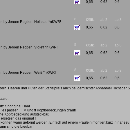
0,65
0,62
0,6
8
€/Stk.
ab 2
ab 8
gn by Jeroen Regtien. Hellblau *nKWR!
0,65
0,62
0,6
5
€/Stk.
ab 2
ab 8
n by Jeroen Regtien. Violett *nKWR!
0,65
0,62
0,6
8
€/Stk.
ab 2
ab 8
gn by Jeroen Regtien. Weiß *nKWR!
0,65
0,62
0,6
pern, Haaren und Hüten der Staffelpreis auch bei gemischter Abnahme! Richtiger St
Haare:
atz für original Haar
 : es passen FFM und ft Kopfbedeckungen drauf!
ine Kopfbedeckung aufsteckbar.
 ersetzen das original !
 können warm geformt werden. Einfach auf einem Fräulein montiert kurz in nahe
ann sind die biegbar!