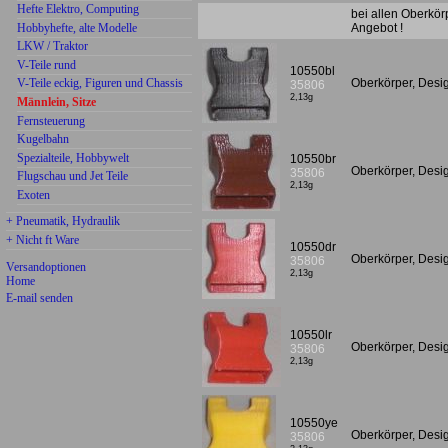
Hefte Elektro, Computing
bei allen Oberkör
Hobbyhefte, alte Modelle
Angebot !
LKW / Traktor
V-Teile rund
10550bl
Oberkörper, Desi
V-Teile eckig, Figuren und Chassis
35806
2,13g
Männlein, Sitze
Fernsteuerung
Kugelbahn
Spezialteile, Hobbywelt
10550br
Oberkörper, Desi
35806
Flugschau und Jet Teile
2,13g
Exoten
+ Pneumatik, Hydraulik
+ Nicht ft Ware
10550dr
Oberkörper, Desi
35806
Versandoptionen
2,13g
Home
E-mail senden
10550lr
Oberkörper, Desig
35806
2,13g
10550ye
Oberkörper, Desi
35806