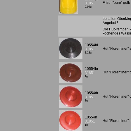
Frisur "pure" gel
31851
0,94g
bei allen Oberkör
Angebot !
Die Hutkrempen kö
kochendes Wasser
10554bl
Hut "Florentiner
31851
1,23g
10554br
Hut "Florentiner"
31851
1g
10554dr
Hut "Florentiner"
31851
1g
10554lr
Hut "Florentiner" 
31851
1g