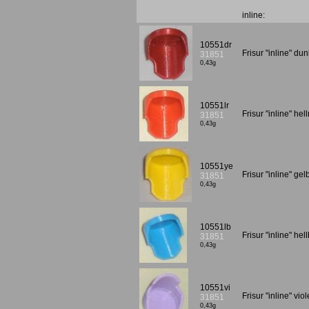
inline:
10551dr
Frisur "inline" du
31851
0,43g
10551lr
Frisur "inline" he
31851
0,43g
10551ye
Frisur "inline" ge
31851
0,43g
10551lb
Frisur "inline" he
31851
0,43g
10551vi
Frisur "inline" vio
31851
0,43g