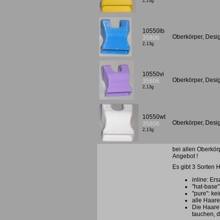
2,13g
10550lb
Oberkörper, Desi
35806
2,13g
10550vi
Oberkörper, Desig
35806
2,13g
10550wt
Oberkörper, Desi
35806
2,13g
bei allen Oberkör
Angebot !
Es gibt 3 Sorten 
inline: Ers
"hat-base"
"pure": ke
alle Haare
Die Haare
tauchen, d