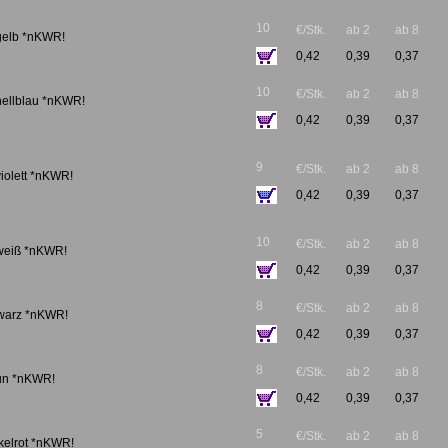
10
€/Stk.
ab 2
ab 8
 gelb *nKWR!
0,42
0,39
0,37
10
€/Stk.
ab 2
ab 8
 hellblau *nKWR!
0,42
0,39
0,37
9
€/Stk.
ab 2
ab 8
violett *nKWR!
0,42
0,39
0,37
10
€/Stk.
ab 2
ab 8
 weiß *nKWR!
0,42
0,39
0,37
8
€/Stk.
ab 2
ab 8
hwarz *nKWR!
0,42
0,39
0,37
8
€/Stk.
ab 2
ab 8
aun *nKWR!
0,42
0,39
0,37
5
€/Stk.
ab 2
ab 8
kelrot *nKWR!