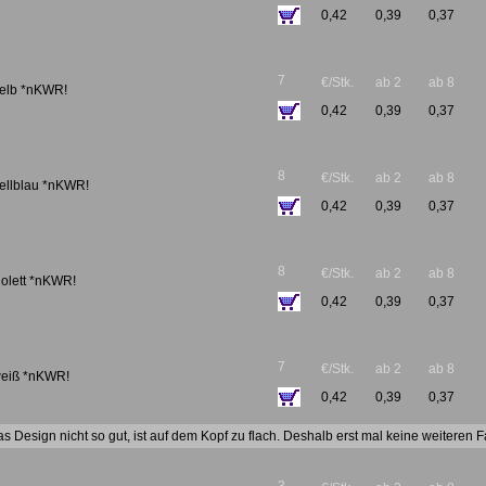
0,42
0,39
0,37
7
€/Stk.
ab 2
ab 8
gelb *nKWR!
0,42
0,39
0,37
8
€/Stk.
ab 2
ab 8
hellblau *nKWR!
0,42
0,39
0,37
8
€/Stk.
ab 2
ab 8
iolett *nKWR!
0,42
0,39
0,37
7
€/Stk.
ab 2
ab 8
 weiß *nKWR!
0,42
0,39
0,37
das Design nicht so gut, ist auf dem Kopf zu flach. Deshalb erst mal keine weiteren 