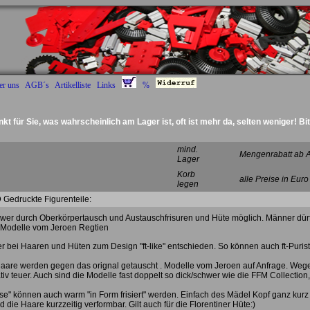
er uns
AGB´s
Artikelliste
Links
%
nkt für Sie, was wahrscheinlich am Lager ist, oft ist mehr da, selten weniger! Bi
Deckel Radantrieb :)
mind.
Mengenrabatt ab 
Lager
Korb
alle Preise in Euro
legen
 Gedruckte Figurenteile:
wer durch Oberkörpertausch und Austauschfrisuren und Hüte möglich. Männer dürf
t Modelle vom Jeroen Regtien
r bei Haaren und Hüten zum Design "ft-like" entschieden. So können auch ft-Purist
aare werden gegen das orignal getauscht . Modelle vom Jeroen auf Anfrage. We
ativ teuer. Auch sind die Modelle fast doppelt so dick/schwer wie die FFM Collectio
se" können auch warm "in Form frisiert" werden. Einfach des Mädel Kopf ganz kur
 die Haare kurzzeitig verformbar. Gilt auch für die Florentiner Hüte:)