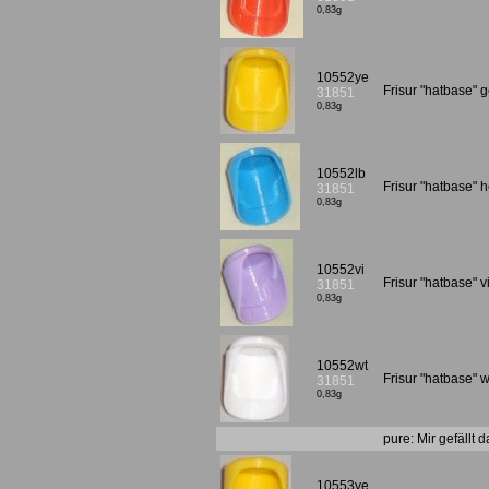
0,83g
10552ye
Frisur "hatbase" 
31851
0,83g
10552lb
Frisur "hatbase" 
31851
0,83g
10552vi
Frisur "hatbase" v
31851
0,83g
10552wt
Frisur "hatbase"
31851
0,83g
pure: Mir gefällt 
10553ye