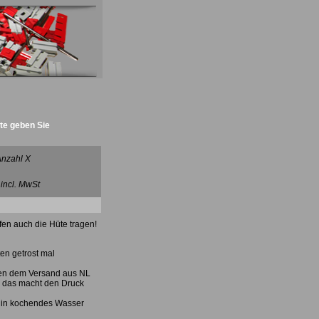
tte geben Sie
Anzahl X
 incl. MwSt
en auch die Hüte tragen!
en getrost mal
gen dem Versand aus NL
n, das macht den Druck
z in kochendes Wasser