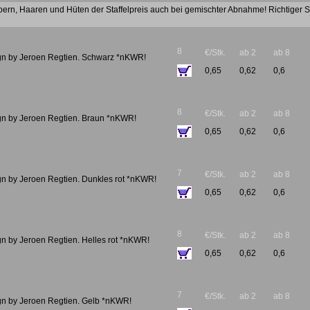
pern, Haaren und Hüten der Staffelpreis auch bei gemischter Abnahme! Richtiger St
8
€/Stk.
ab 2
ab 8
gn by Jeroen Regtien. Schwarz *nKWR!
0,65
0,62
0,6
8
€/Stk.
ab 2
ab 8
gn by Jeroen Regtien. Braun *nKWR!
0,65
0,62
0,6
7
€/Stk.
ab 2
ab 8
gn by Jeroen Regtien. Dunkles rot *nKWR!
0,65
0,62
0,6
8
€/Stk.
ab 2
ab 8
n by Jeroen Regtien. Helles rot *nKWR!
0,65
0,62
0,6
7
€/Stk.
ab 2
ab 8
gn by Jeroen Regtien. Gelb *nKWR!