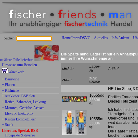
Home/Impr./DSVG
Aktuelles
Info Ankauf
Üb
Suchen:
Die Spalte mind. Lager ist nur ein Anhaltspu
immer Ihre Wunschmenge an
e Teile lieferbar:
Hinweise zum Bestellen
Lager-
click to
Artikel
Nr.
Warenkorb
ft-Nr.
+ Bausteine
zoom
Gewicht
+ Platten
NEU im Shop, 3 D
+ Kleinteile
10555dd
+ Aufkleber, BSB Sets
Endlich Frauenpo
35806
Dieses Foto zeig
+ Reifen, Zahnräder, Lenkung
0g
+ Motoren, Getriebe, Achsen
Ich habe mich abe
+ Elektrik, Elektronik
"fremdgehen" :)
Oberkörper und H
10555m
+ Kasten komplett, leer
wird das aber rel
35806
+ Statik
teuer.
0g
Literatur, Spezial, BSB
Die Haare "Hatba
Prospekte & diverse
tauchen, dann sind