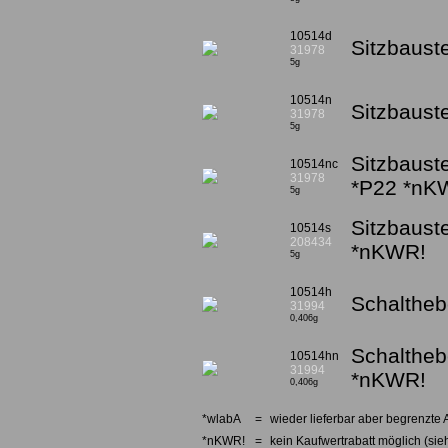
10514d
Sitzbauste
31978
5g
10514n
Sitzbaust
31978
5g
Sitzbauste
10514nc
31978
*P22 *nK
5g
Sitzbaust
10514s
208434
*nKWR!
5g
10514h
Schalthebe
31994
0,406g
Schaltheb
10514hn
31994
*nKWR!
0,406g
*wlabA
=
wieder lieferbar aber begrenzte 
*nKWR!
=
kein Kaufwertrabatt möglich (sieh