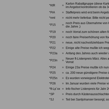
Karton Rabattgruppe (diese Karto
*KtR
=
im Angebot kontrollieren ob da 3e
*PiA
=
Staffelpreis wird erst beim Angebo
*nml
=
nicht mehr lieferbar. Bitte nicht
noch Preis aus Übernahme von Kno
*P15
=
die Jahre ;)
*P19
=
noch Vorrat zum schönen alten fi
*P20
=
noch faire Preiserhöhung von fi
*P21
=
neue, nicht nachvollziehbare Pre
*P22
=
Einige alte Preise mußte ich we
*P23a
=
Anfang des Jahres auch wieder w
Neuer ft-Listenpreis März. Alles 
*P23n
=
Vorrat
*P24
=
Einige 23a Preise mußte ich nun 
*P25
=
ca. 200 neue günstigere Preise d
*P25n
=
Es wurden vorwiegend Elektrotei
*P26
=
Im Januar wurden viele Preise v
*ft-Lp´xx
=
Info fischer Listenpreis für Jahr 
*SP
=
Preis durch Kästenausschlachten
*SJ
=
Teil bei Santjohanser besorgt, so
Fischertechnik, fishertechnik, fishe