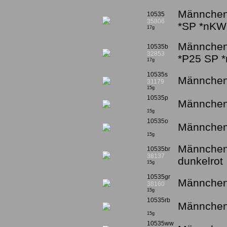
Männchen 
10535
35806
*SP *nKW
17g
Männchen 
10535b
32853
*P25 SP 
17g
10535s
Männchen 
31179
15g
10535p
Männchen
15g
10535o
Männchen 
15g
Männchen 
10535br
38137
dunkelrot
15g
10535gr
Männchen 
38160
15g
10535rb
Männchen 
15g
10535ww