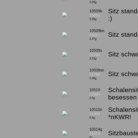
3,09g
Sitz stan
10509b
35051
:)
3,09g
10509bn
Sitz stan
35051
3,07g
10509s
Sitz schw
31766
3,03g
10509sn
Sitz sch
31766
3,09g
Schalensi
10510
31984
besessen 
4,5g
Schalensi
10510n
31984
*nKWR!
4,5g
10514g
Sitzbaust
31979
5g