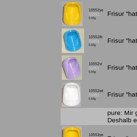
10552ye
Frisur "h
31851
0,83g
10552lb
Frisur "h
31851
0,83g
10552vi
Frisur "ha
31851
0,83g
10552wt
Frisur "h
31851
0,83g
pure: Mir 
Deshalb e
10553ye