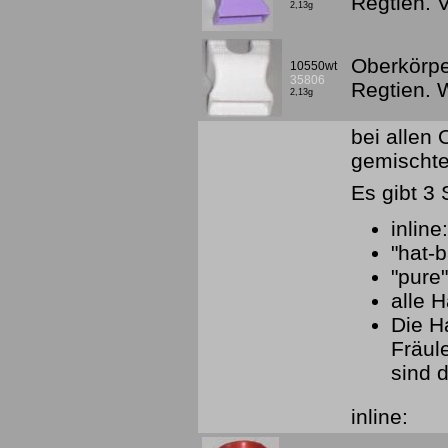
Regtien. 
2,13g
Oberkörpe
10550wt
35806
Regtien.
2,13g
bei allen
gemischte
Es gibt 3 
inline
"hat-
"pure
alle H
Die H
Fräul
sind d
inline: