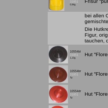
Frisur "p
31851
0,94g
bei allen
gemischte
Die Hutkr
Figur, or
tauchen, 
10554bl
Hut "Flor
31851
1,23g
10554br
Hut "Flor
31851
1g
10554dr
Hut "Flor
31851
1g