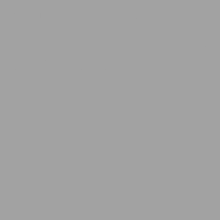
Einzelteilservice, Ersatzteile, Einze
fishertechnik, Teile, Teileliste, Pre
Konstruktion, Fisher, technic, const
Aluprofile, Alu, Zubehör