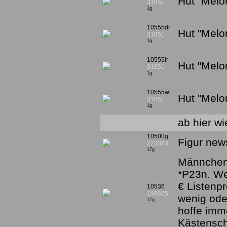
Hut "Melo
31851
1g
10555dr
Hut "Melo
31851
1g
10555lr
Hut "Melo
31851
1g
10555wt
Hut "Melo
31851
1g
ab hier wi
10500g
Figur new
223363
17g
Männchen 
*P23n. W
€ Listenpr
10536
199875
wenig ode
17g
hoffe imm
Kästensc