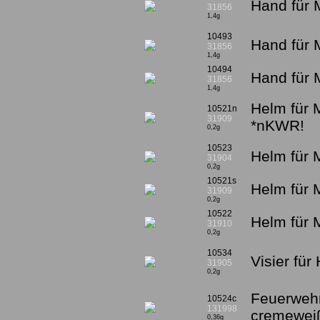
Hand für 
31856
1,4g
10493
Hand für 
31856
1,4g
10494
Hand für 
31856
1,4g
Helm für 
10521n
31909
*nKWR!
0,2g
10523
Helm für 
31904
0,2g
10521s
Helm für 
31909
0,2g
10522
Helm für M
31910
0,2g
10534
Visier fü
31905
0,2g
Feuerweh
10524c
131998
cremewei
0,36g