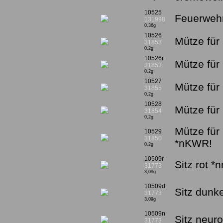
10525
Feuerwehr
131998
0,36g
10526
Mütze für 
31853
0,2g
10526r
Mütze für 
31853
0,2g
10527
Mütze für
31855
0,2g
10528
Mütze für
31854
0,2g
Mütze für
10529
31850
*nKWR!
0,2g
10509r
Sitz rot *
31773
3,09g
10509d
Sitz dunk
31773
3,09g
10509n
Sitz neur
31773