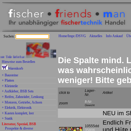
Home/Impr./DSVG
Aktuelles
Info Ankauf
Üb
Suchen:
le lieferbar:
Die Spalte mind. L
Hinweise zum Bestellen
was wahrscheinlich
Warenkorb
+ Bausteine
weniger! Bitte g
+ Platten
+ Kleinteile
Lager-
+ Aufkleber, BSB Sets
click to
Artikel
Nr.
+ Reifen, Zahnräder, Lenkung
ft-Nr.
+ Motoren, Getriebe, Achsen
zoom
Gewicht
+ Elektrik, Elektronik
NEU im Sh
+ Kasten komplett, leer
+ Statik
Endlich F
Literatur, Spezial, BSB
10555dd
und Hüte 
Prospekte & diverse
35806