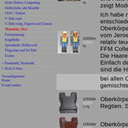
Hefte Elektro, Computing
0g
zeigt Mod
Hobbyhefte, alte Modelle
LKW / Traktor
Ich habe 
V-Teile rund
entschied
V-Teile eckig, Figuren und Chassis
Oberkörpe
Männlein, Sitze
vom Jeroe
Fernsteuerung
10555m
Kugelbahn
relativ te
35806
Spezialteile, Hobbywelt
0g
FFM Colle
Flugschau und Jet Teile
Die Haare
Exoten
Einfach d
+ Pneumatik, Hydraulik
sind die H
+ Nicht ft Ware
Versandoptionen
bei allen
Home
gemischte
E-mail senden
Oberkörpe
10550bl
35806
Regtien.
2,13g
Oberkörpe
10550br