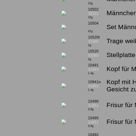
15g
10502
Männchen
38161
15g
10504
Set Männc
47g
10520t
Trage wei
31995
2g
10520
Stellplatt
32065
2g
10491
Kopf für 
31863
1,4g
Kopf mit 
10941o
31863
Gesicht 
1,4g
10490
Frisur fü
31851
0,8g
10495
Frisur für
31851
0,8g
10492