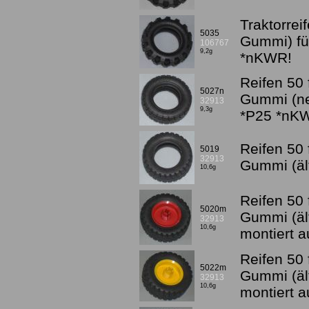
Traktorrei
5035
Gummi) fü
106767
9,2g
*nKWR!
Reifen 50 
5027n
Gummi (ne
32913
9,3g
*P25 *nK
Reifen 50 
5019
32913
Gummi (äl
10,6g
Reifen 50 
5020m
Gummi (äl
32913
10,6g
montiert a
Reifen 50 
5022m
Gummi (äl
32913
10,6g
montiert a