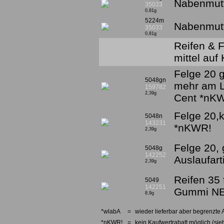
Nabenmutte
35033
0,81g
5224m
Nabenmutte
35033
0,81g
Reifen & 
mittel auf
Felge 20 
5048gn
mehr am L
159782
2,39g
Cent *nK
Felge 20,k
5048n
143231
*nKWR!
2,39g
Felge 20,
5048g
142252
Auslaufar
2,39g
Reifen 35 
5049
142251
Gummi NE
8,9g
*wlabA
=
wieder lieferbar aber begrenzte 
*nKWR!
=
kein Kaufwertrabatt möglich (sieh