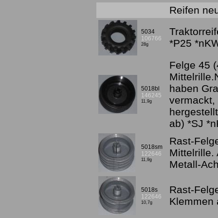
Reifen neu
Traktorrei
5034
106766
*P25 *nK
28g
Felge 45 (
Mittelrill
haben Gra
5018bl
146245
vermackt, 
11,9g
hergestell
ab) *SJ *
Rast-Felge
5018sm
Mittelrill
122646
11,9g
Metall-Ac
Rast-Felge
5018s
122646
Klemmen a
10,7g