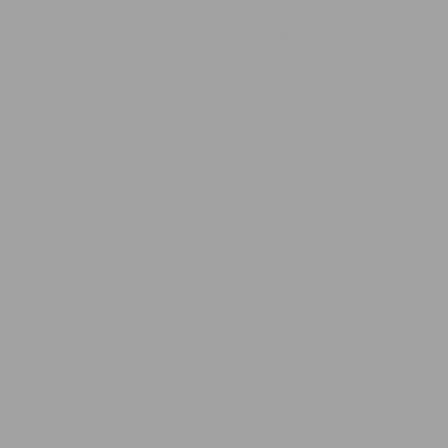
Fischertechnik, fishertechnik, fishe
Einzelteilservice, Ersatzteile, Einze
fishertechnik, Teile, Teileliste, Pre
Konstruktion, Fisher, technic, const
Aluprofile, Alu, Zubehör