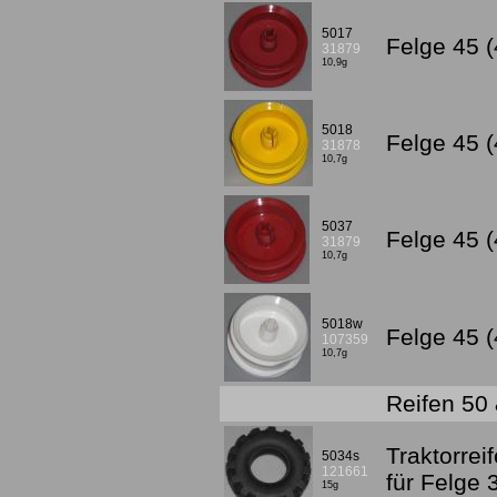
5017
Felge 45 (
31879
10,9g
5018
Felge 45 (
31878
10,7g
5037
Felge 45 
31879
10,7g
5018w
Felge 45 
107359
10,7g
Reifen 50
Traktorrei
5034s
121661
für Felge
15g