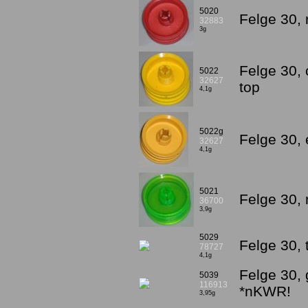
5020
Felge 30, 
32883
3g
Felge 30, 
5022
32627
top
4,1g
5022g
Felge 30,
32627
4,1g
5021
Felge 30,
36700
3,9g
5029
Felge 30, 
78727
4,1g
Felge 30,
5039
116913
*nKWR!
3,95g