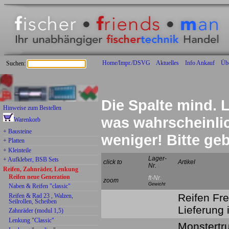
Home/Impr./DSVG
Aktuelles
Info Ankauf
Üb
Suchen:
Die Spalte mind. L
Hinweise zum Bestellen
was wahrscheinlich
Warenkorb
+ Bausteine
weniger! Bitte g
+ Platten
+ Kleinteile
Lager-
+ Aufkleber, BSB Sets
click to
Artikel
Nr.
Reifen, Zahnräder, Lenkung
Reifen neue Generation
ft-Nr.
zoom
Gewicht
Naben & Reifen "classic"
Reifen Fre
Reifen & Rad 23 , Walzen,
Seilrollen, Scheiben
Lieferung
Zahnräder (modul 1,5)
Lenkung "Classic"
Monstertru