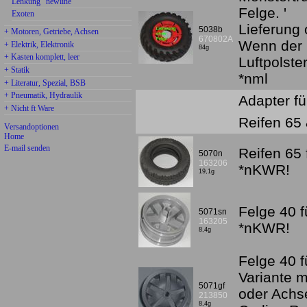
Lenkung "newline"
Felge. '
Exoten
Lieferung
5038b
+ Motoren, Getriebe, Achsen
670802A
Wenn der R
+ Elektrik, Elektronik
84g
+ Kasten komplett, leer
Luftpolste
+ Statik
*nml
+ Literatur, Spezial, BSB
+ Pneumatik, Hydraulik
Adapter f
+ Nicht ft Ware
Reifen 65
Versandoptionen
Home
E-mail senden
Reifen 65
5070n
163206
*nKWR!
19,1g
Felge 40 
5071sn
163205
*nKWR!
8,4g
Felge 40 f
Variante m
5071gf
oder Ach
213850
8,4g