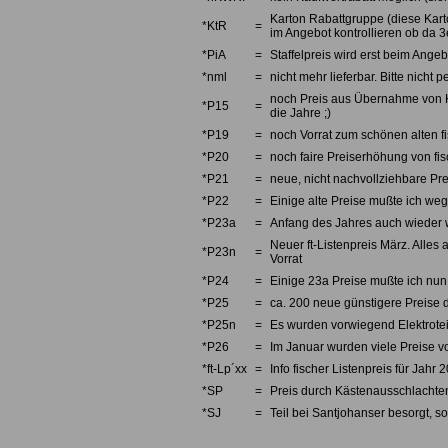
Karton Rabattgruppe (diese Karto
*KtR
=
im Angebot kontrollieren ob da 3e
*PiA
=
Staffelpreis wird erst beim Angebo
*nml
=
nicht mehr lieferbar. Bitte nicht
noch Preis aus Übernahme von Kno
*P15
=
die Jahre ;)
*P19
=
noch Vorrat zum schönen alten fi
*P20
=
noch faire Preiserhöhung von fi
*P21
=
neue, nicht nachvollziehbare Pre
*P22
=
Einige alte Preise mußte ich we
*P23a
=
Anfang des Jahres auch wieder w
Neuer ft-Listenpreis März. Alles 
*P23n
=
Vorrat
*P24
=
Einige 23a Preise mußte ich nun 
*P25
=
ca. 200 neue günstigere Preise d
*P25n
=
Es wurden vorwiegend Elektrotei
*P26
=
Im Januar wurden viele Preise v
*ft-Lp´xx
=
Info fischer Listenpreis für Jahr 
*SP
=
Preis durch Kästenausschlachten
*SJ
=
Teil bei Santjohanser besorgt, so