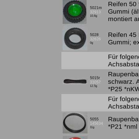
Reifen 50 
5021m
Gummi (äl
32913
10,6g
montiert a
Reifen 45 
5028
32626
Gummi; ex
0g
Für folgen
Achsabst
Raupenban
5015r
schwarz.
31057
12,5g
*P25 *nK
Für folge
Achsabsta
Raupenban
5055
145634
*P21 *nml
11g