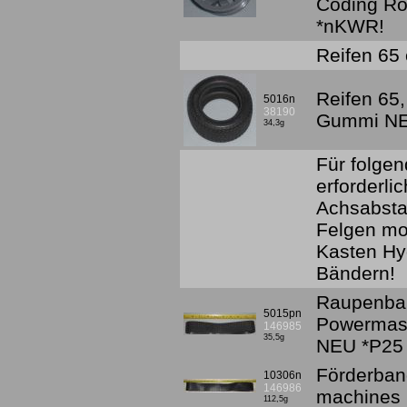
Coding Ro
*nKWR!
Reifen 65 
Reifen 65,
5016n
38190
Gummi NE
34,3g
Für folgen
erforderlic
Achsabsta
Felgen mon
Kasten Hyd
Bändern!
Raupenba
5015pn
Powermasc
146985
35,5g
NEU *P25 
Förderban
10306n
146986
machines
112,5g