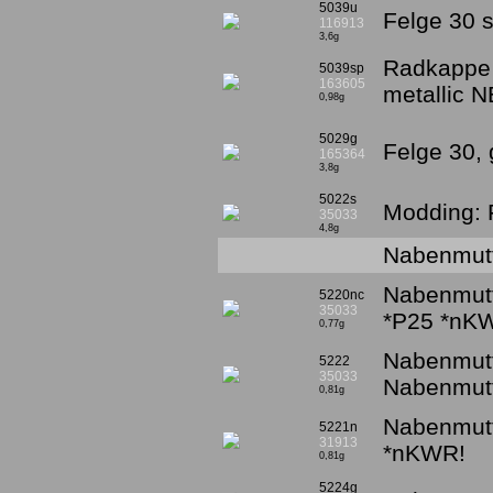
5039u
Felge 30 
116913
3,6g
Radkappe 
5039sp
163605
metallic 
0,98g
5029g
Felge 30,
165364
3,8g
5022s
Modding: F
35033
4,8g
Nabenmutt
Nabenmutt
5220nc
35033
*P25 *nK
0,77g
Nabenmutt
5222
35033
Nabenmutt
0,81g
Nabenmutt
5221n
31913
*nKWR!
0,81g
5224g