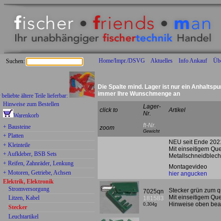
Home/Impr./DSVG
Aktuelles
Info Ankauf
Üb
Suchen:
Die Spalte mind. Lager ist nur ein Anhaltspu
immer Ihre Wunschmenge an
e ältere Teile lieferbar:
Hinweise zum Bestellen
Lager-
click to
Artikel
Nr.
Warenkorb
ft-Nr.
+ Bausteine
zoom
Gewicht
+ Platten
NEU seit Ende 2021
+ Kleinteile
Mit einseitigem Que
+ Aufkleber, BSB Sets
Metallschneidblech
+ Reifen, Zahnräder, Lenkung
Montagevideo
+ Motoren, Getriebe, Achsen
hier angucken
Elektrik, Elektronik
Stromversorgung
Stecker grün zum q
7025qn
Mit einseitigem Qu
Litzen, Kabel
181583
Hinweise oben bea
0,304g
Stecker
Leuchtartikel