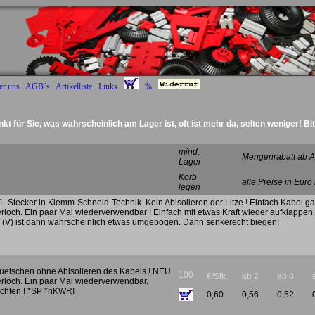
er uns
AGB´s
Artikelliste
Links
%
nkt für Sie, was wahrscheinlich am Lager ist, oft ist mehr da, selten weniger! Bi
Deckel Radantrieb :)
mind.
Mengenrabatt ab A
Lager
Korb
alle Preise in Euro
legen
. Stecker in Klemm-Schneid-Technik. Kein Abisolieren der Litze ! Einfach Kabel g
rloch. Ein paar Mal wiederverwendbar ! Einfach mit etwas Kraft wieder aufklappen
 (V) ist dann wahrscheinlich etwas umgebogen. Dann senkerecht biegen!
uetschen ohne Abisolieren des Kabels ! NEU
100
€/Stk.
ab 2
ab 8
erloch. Ein paar Mal wiederverwendbar,
chten ! *SP *nKWR!
0,60
0,56
0,52