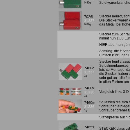
Spielwarenbranche 
0,82g
Stecker neurot, sc
7026l
Die Stecker waren e
31337
das Metall bei höh
0,82g
Stecker zum Schrau
nimmt nun 1,80 Eur
HIER aber nun güns
Achtung: die ft Sch
Einfach kurz über 1
Stecker bunt classi
Selbstmontageset m
7460o
leichte Montage, d
31337
die Stecker haben d
1g
sehr gut an - die f
In allen Farben am
7460v
Vergleich links 3-D 
31336
1g
So lassen die sich 
7460m
Schrauben einlegen
31336
Schraubendreher f
1g
Staffelpreise auch
7465s
STECKER classicst