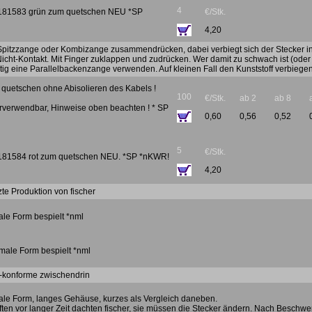
4
 181583 grün zum quetschen NEU *SP
€/Stk.
4,20
 Spitzzange oder Kombizange zusammendrücken, dabei verbiegt sich der Stecker i
icht-Kontakt. Mit Finger zuklappen und zudrücken. Wer damit zu schwach ist (oder 
ig eine Parallelbackenzange verwenden. Auf kleinen Fall den Kunststoff verbiegen
 quetschen ohne Abisolieren des Kabels !
100
€/Stk.
ab 2
ab 8
rverwendbar, Hinweise oben beachten ! * SP
0,60
0,56
0,52
5
€/Stk.
 181584 rot zum quetschen NEU. *SP *nKWR!
4,20
zte Produktion von fischer
ale Form bespielt *nml
hmale Form bespielt *nml
-konforme zwischendrin
ale Form, langes Gehäuse, kurzes als Vergleich daneben.
ten vor langer Zeit dachten fischer, sie müssen die Stecker ändern. Nach Beschwe