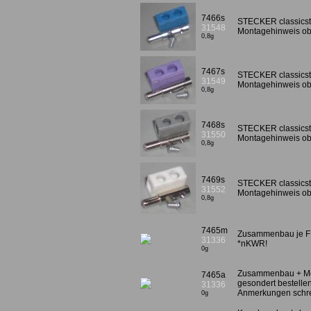
7466s
STECKER classicst
31548
Montagehinweis ob
0,8g
7467s
STECKER classicsty
31549
Montagehinweis ob
0,8g
7468s
STECKER classicst
31550
Montagehinweis ob
0,8g
7469s
STECKER classicst
31552
Montagehinweis ob
0,8g
7465m
Zusammenbau je FFM
31336
*nKWR!
0g
Zusammenbau + Mon
7465a
gesondert bestellen
31336
Anmerkungen schr
0g