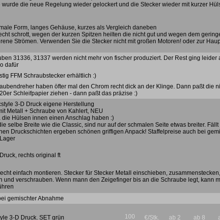
wurde die neue Regelung wieder gelockert und die Stecker wieder mit kurzer Hüls
hmale Form, langes Gehäuse, kurzes als Vergleich daneben
cht schrott, wegen der kurzen Spitzen heilten die nicht gut und wegen dem gering
erene Strömen. Verwenden Sie die Stecker nicht mit großen Motoren! oder zur Hau
ben 31336, 31337 werden nicht mehr von fischer produziert. Der Rest ging leider 
o dafür
tig FFM Schraubstecker erhältlich :)
raubendreher haben öfter mal den Chrom recht dick an der Klinge. Dann paßt die nich
20er Schleifpapier ziehen - dann paßt das präzise :)
cstyle 3-D Druck eigene Herstellung
it Metall + Schraube von Kahlert, NEU
a die Hülsen innen einen Anschlag haben :)
ie selbe Breite wie die Classic, sind nur auf der schmalen Seite etwas breiter. Fäll
einen Druckschichten ergeben schönen griffigen Anpack! Staffelpreise auch bei ge
 Lager
Druck, rechts original ft
recht einfach montieren. Stecker für Stecker Metall einschieben, zusammenstecken,
 und verschrauben. Wenn mann den Zeigefinger bis an die Schraube legt, kann m
ühren
 bei gemischter Abnahme
100
yle 3-D Druck. SET grün
€/Stk.
ab 2
ab 8