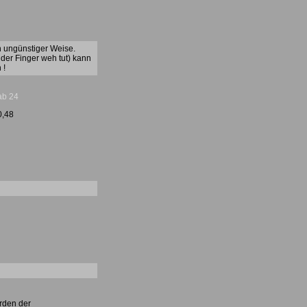
n ungünstiger Weise.
der Finger weh tut) kann
 !
ab 24
0,48
rden der