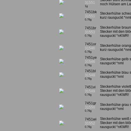
Stecker bunt schma
31551
noch Hülsen am La
1g
7451bk
Steckerhülse schwa
31551
kurz rausguckt *nm
0,76g
Steckerhülse brau
7451br
Stecker mit den bl
31553
rausguckt *nKWR!
0,76g
7451or
Steckerhülse orang
31546
kurz rausguckt *nm
0,76g
7451ye
Steckerhülse gelb 
31546
rausguckt *nml
0,76g
7451bl
Steckerhülse blau 
31548
rausguckt *nml
0,76g
Steckerhülse viole
7451vi
Stecker mit den bl
31549
rausguckt *nKWR!
0,76g
7451gr
Steckerhülse grau 
31550
rausguckt *nml
0,76g
Steckerhülse weiß
7451wi
Stecker mit den bl
31552
rausguckt *nKWR!
0,76g