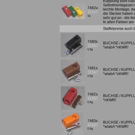
Kupplung bunt clas
Selbstmontageset m
7482u
leichte Montage, d
31337
die Stecker haben d
1g
sehr gut an - die f
In allen Farben am
Staffelpreise auch
7480s
BUCHSE / KUPPLUNG
31547
*wlabA *nKWR!
0,8g
7481s
BUCHSE / KUPPLUNG
31547
*wlabA *nKWR!
0,8g
7482s
BUCHSE / KUPPLUNG
31337
*nKWR!
0,8g
7483s
BUCHSE / KUPPLUNG
31547
*wlabA *nKWR!
0,8g