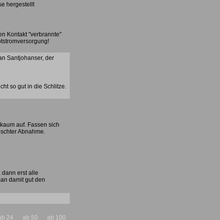
e hergestellt
en Kontakt "verbrannte"
ptstromversorgung!
an Santjohanser, der
t so gut in die Schlitze.
t kaum auf. Fassen sich
mischter Abnahme.
 dann erst alle
an damit gut den
ab 24
ab 50
ab 100