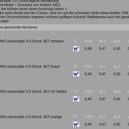
sicstyle 3-D Druck eigene Herstellung
it Metall + Schraube von Kahlert, NEU
a die Hülsen innen einen Anschlag haben :)
ie selbe Breite wie die Classic, sind nur auf der schmalen Seite etwas breiter. Fäll
einen Druckschichten ergeben schönen griffigen Anpack! Staffelpreise auch bei ge
 Lager
 bei gemischter Abnahme
32
 classicstyle 3-D Druck. SET schwarz
€/Stk.
ab 2
ab 8
0,49
0,47
0,45
23
 classicstyle 3-D Druck. SET braun
€/Stk.
ab 2
ab 8
0,49
0,47
0,45
74
 classicstyle 3-D Druck. SET rot *wlabA
€/Stk.
ab 2
ab 8
0,49
0,47
0,45
33
 classicstyle 3-D Druck. SET orange
€/Stk.
ab 2
ab 8
0,49
0,47
0,45