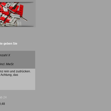
tte geben Sie
nzahl X
 incl. MwSt
anz rein und zudrücken.
. Achtung, das
ab 24
0,48