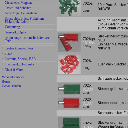
Metallteile, Magnete
7025z
10er Pack Stecker
Taster und Schalter
*nKWR!
3,04g
Silberlinge, E-Bausteine
Solar, electronics, Praktikum,
Achtung! Nicht mit
Elektronik, Labor
Große Gefahr von N
Computing
zum Schluß vorsicht
Sensorik, Optik
Stecker neurot zum
schon lange nicht mehr lieferbare
7026qn
NEU
Teile
181584
Ein paar Mal wiede
0,304g
+ Kasten komplett, leer
*nKWR!
+ Statik
+ Literatur, Spezial, BSB
7026z
+ Pneumatik, Hydraulik
10er Pack Stecker
3,04g
+ Nicht ft Ware
Versandoptionen
Schraubstecker, let
Home
7025
E-mail senden
Stecker grün, schm
31336
0,79g
7026
Stecker neurot, sc
31337
0,76g
Schraubstecker, Eu
Stecker grün, schm
7025l
Wegen Eu-Vorschrif
31336