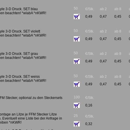
50
yle 3-D Druck. SET blau
€/Stk.
ab 2
ab 8
en beachten! *wlabA *nKWR!
0,49
0,47
0,45
50
le 3-D Druck. SET violett
€/Stk.
ab 2
ab 8
en beachten! *wlabA *nKWR!
0,49
0,47
0,45
50
yle 3-D Druck. SET grau
€/Stk.
ab 2
ab 8
en beachten! *wlabA *nKWR!
0,49
0,47
0,45
50
yle 3-D Druck. SET weiss
€/Stk.
ab 2
ab 8
en beachten! *wlabA *nKWR!
0,49
0,47
0,45
100
 Stecker, optional zu den Steckersets
€/Stk.
0,16
tage an Litze je FFM Stecker Litze
25
€/Stk.
. Eventuell eine Liste bei der Anfrage in
eiben *nKWR!
0,32