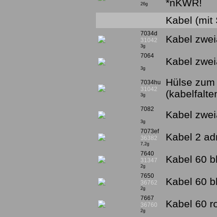
*nKWR!
26g
Kabel (mit 
7034d
Kabel zwei
31042
3g
7064
Kabel zwei
3g
Hülse zum
7034hu
31042
(kabelfalte
3g
7082
Kabel zwei
3g
7073ef
Kabel 2 adr
36382
7,2g
7640
Kabel 60 b
31347
2g
7650
Kabel 60 b
36762
2g
7667
Kabel 60 ro
36760
2g