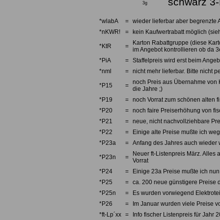
schwarz 3
3g
*wlabA
=
wieder lieferbar aber begrenzte 
*nKWR!
=
kein Kaufwertrabatt möglich (sieh
Karton Rabattgruppe (diese Karto
*KtR
=
im Angebot kontrollieren ob da 3e
*PiA
=
Staffelpreis wird erst beim Angebo
*nml
=
nicht mehr lieferbar. Bitte nicht
noch Preis aus Übernahme von Kno
*P15
=
die Jahre ;)
*P19
=
noch Vorrat zum schönen alten fi
*P20
=
noch faire Preiserhöhung von fi
*P21
=
neue, nicht nachvollziehbare Pre
*P22
=
Einige alte Preise mußte ich we
*P23a
=
Anfang des Jahres auch wieder w
Neuer ft-Listenpreis März. Alles 
*P23n
=
Vorrat
*P24
=
Einige 23a Preise mußte ich nun 
*P25
=
ca. 200 neue günstigere Preise d
*P25n
=
Es wurden vorwiegend Elektrotei
*P26
=
Im Januar wurden viele Preise v
*ft-Lp´xx
=
Info fischer Listenpreis für Jahr 