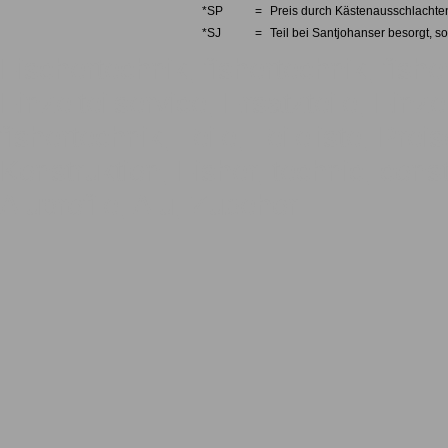
*SP
=
Preis durch Kästenausschlachten
*SJ
=
Teil bei Santjohanser besorgt, so
Fischertechnik, fishertechnik, fishe
Einzelteilservice, Ersatzteile, Einze
fishertechnik, Teile, Teileliste, Pre
Konstruktion, Fisher, technic, const
Aluprofile, Alu, Zubehör