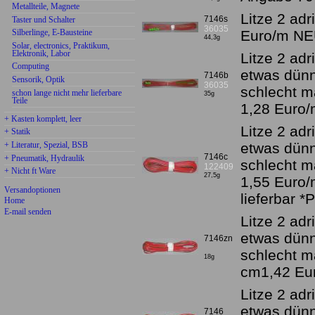
Metallteile, Magnete
Litze 2 adr
7146s
Taster und Schalter
36035
Silberlinge, E-Bausteine
Euro/m NE
44,3g
Solar, electronics, Praktikum,
Elektronik, Labor
Litze 2 adr
Computing
etwas dünn
7146b
Sensorik, Optik
36035
schlecht m
schon lange nicht mehr lieferbare
35g
Teile
1,28 Euro
+ Kasten komplett, leer
Litze 2 adr
+ Statik
+ Literatur, Spezial, BSB
etwas dünn
7146c
+ Pneumatik, Hydraulik
schlecht m
122409
+ Nicht ft Ware
27,5g
1,55 Euro/
Versandoptionen
lieferbar 
Home
E-mail senden
Litze 2 adr
etwas dünn
7146zn
schlecht m
18g
cm1,42 Eu
Litze 2 adr
etwas dünn
7146