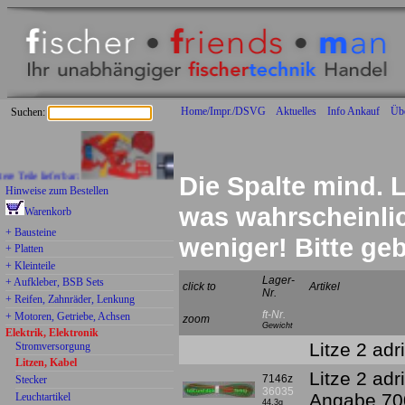
Home/Impr./DSVG
Aktuelles
Info Ankauf
Üb
Suchen:
le lieferbar:
Die Spalte mind. L
Hinweise zum Bestellen
was wahrscheinlich
Warenkorb
+ Bausteine
weniger! Bitte g
+ Platten
+ Kleinteile
Lager-
+ Aufkleber, BSB Sets
click to
Artikel
Nr.
+ Reifen, Zahnräder, Lenkung
ft-Nr.
+ Motoren, Getriebe, Achsen
zoom
Gewicht
Elektrik, Elektronik
Litze 2 adr
Stromversorgung
Litzen, Kabel
Litze 2 adr
7146z
Stecker
36035
Angabe 70
Leuchtartikel
44,3g