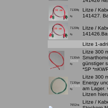
141426 N
Litze / Kab
7130fq
141427. Bas
8g
Litze / Kab
7120fq
141426.Bas
8g
Litze 1-ad
Litze 300 
Smarthome
7130sh
35608
günstiger s
8g
*SP *nKWR
Litze 300 
Energy und
7130ge
147009
am Lager. v
8g
Litzen hie
Litze / Kab
7652ra
Steckern N