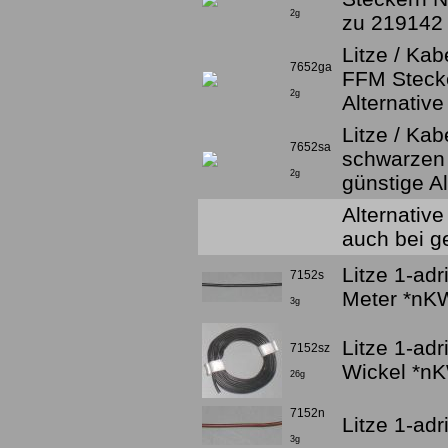
2g
zu 219142
Litze / Kab
7652ga
FFM Steck
2g
Alternativ
Litze / Ka
7652sa
schwarzen
2g
günstige A
Alternativ
auch bei 
Litze 1-ad
7152s
Meter *nK
3g
Litze 1-ad
7152sz
Wickel *n
26g
7152n
Litze 1-ad
3g