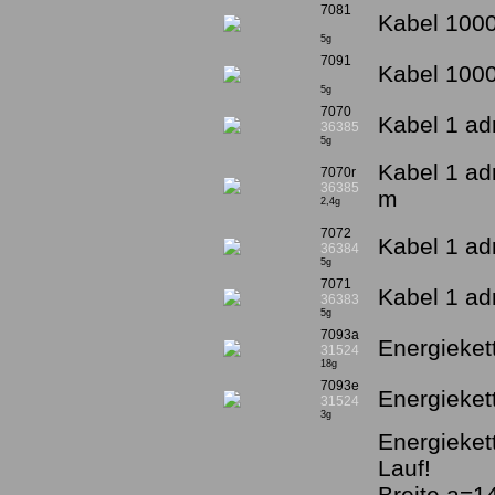
7081
Kabel 1000
5g
7091
Kabel 1000
5g
7070
Kabel 1 adr
36385
5g
Kabel 1 ad
7070r
36385
m
2,4g
7072
Kabel 1 adr
36384
5g
7071
Kabel 1 adr
36383
5g
7093a
Energieket
31524
18g
7093e
Energiekett
31524
3g
Energieket
Lauf!
Breite a=1