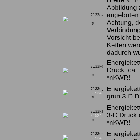
Abbildung 
angeboten 
7133ov
Achtung, de
3g
Verbindung
Vorsicht b
Ketten wer
dadurch wu
Energieket
7133kg
Druck. ca.
3g
*nKWR!
Energieket
7133eg
31524
grün 3-D 
3g
Energieket
7133ks
3-D Druck 
31524
3g
*nKWR!
Energieket
7133es
31524