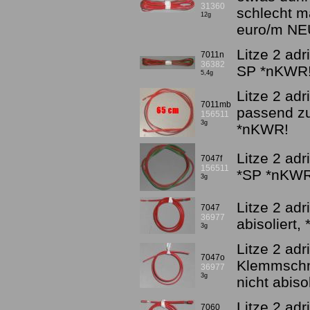
31360
schlecht m
12g
euro/m NE
Litze 2 adr
7011n
36382
SP *nKWR
5,4g
Litze 2 adr
7011mb
passend z
156511
3g
*nKWR!
Litze 2 adr
7047f
156511
*SP *nKWR
3g
Litze 2 ad
7047
36977
abisoliert
3g
Litze 2 adr
7047o
Klemmschne
36977
3g
nicht abis
Litze 2 adr
7060