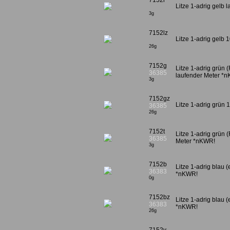
7152l
Litze 1-adrig gelb
3g
7152lz
Litze 1-adrig gelb
26g
7152g
Litze 1-adrig grün (
36385
laufender Meter *
3g
7152gz
Litze 1-adrig grün
36385
26g
7152t
Litze 1-adrig grün (
36385
Meter *nKWR!
3g
7152b
Litze 1-adrig blau (
36383
*nKWR!
0g
7152bz
Litze 1-adrig blau (
36383
*nKWR!
26g