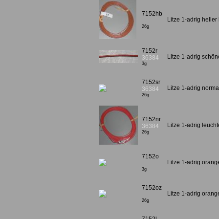
7152hb
Litze 1-adrig helle
26g
7152r
Litze 1-adrig schön
36384
3g
7152sr
Litze 1-adrig norm
36384
26g
7152nr
Litze 1-adrig leuch
36384
26g
7152o
Litze 1-adrig oran
3g
7152oz
Litze 1-adrig oran
26g