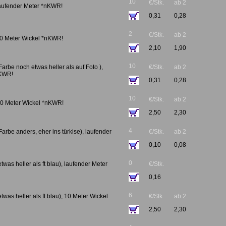
10
€/Stk.
ab 2
 laufender Meter *nKWR!
0,31
0,28
2
€/Stk.
ab 2
 10 Meter Wickel *nKWR!
2,10
1,90
10
Farbe noch etwas heller als auf Foto ),
€/Stk.
ab 2
nKWR!
0,31
0,28
10
€/Stk.
ab 2
 10 Meter Wickel *nKWR!
2,50
2,30
4
Farbe anders, eher ins türkise), laufender
€/Stk.
ab 2
0,10
0,08
0
etwas heller als ft blau), laufender Meter
€/Stk.
0,16
6
etwas heller als ft blau), 10 Meter Wickel
€/Stk.
ab 2
2,50
2,30