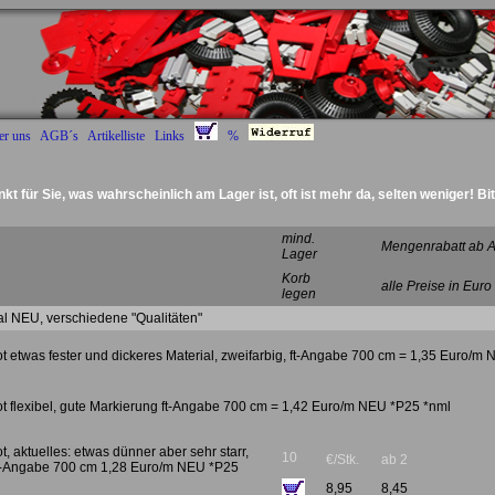
er uns
AGB´s
Artikelliste
Links
%
nkt für Sie, was wahrscheinlich am Lager ist, oft ist mehr da, selten weniger! Bi
Deckel Radantrieb :)
mind.
Mengenrabatt ab A
Lager
Korb
alle Preise in Euro
legen
nal NEU, verschiedene "Qualitäten"
rot etwas fester und dickeres Material, zweifarbig, ft-Angabe 700 cm = 1,35 Euro/m
rot flexibel, gute Markierung ft-Angabe 700 cm = 1,42 Euro/m NEU *P25 *nml
ot, aktuelles: etwas dünner aber sehr starr,
10
€/Stk.
ab 2
 ft-Angabe 700 cm 1,28 Euro/m NEU *P25
8,95
8,45