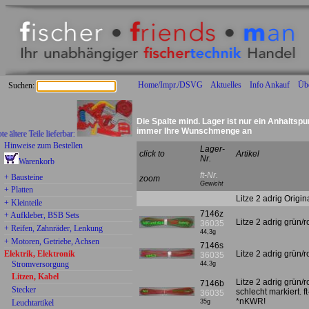
Home/Impr./DSVG
Aktuelles
Info Ankauf
Üb
Suchen:
Die Spalte mind. Lager ist nur ein Anhaltspu
immer Ihre Wunschmenge an
e Teile lieferbar:
Hinweise zum Bestellen
Lager-
click to
Artikel
Nr.
Warenkorb
ft-Nr.
+ Bausteine
zoom
Gewicht
+ Platten
Litze 2 adrig Origi
+ Kleinteile
7146z
+ Aufkleber, BSB Sets
Litze 2 adrig grün/
36035
+ Reifen, Zahnräder, Lenkung
44,3g
+ Motoren, Getriebe, Achsen
7146s
Elektrik, Elektronik
Litze 2 adrig grün/
36035
Stromversorgung
44,3g
Litzen, Kabel
Litze 2 adrig grün/r
7146b
Stecker
schlecht markiert.
36035
*nKWR!
Leuchtartikel
35g