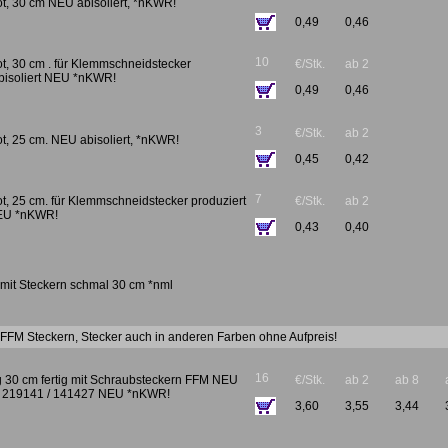
rot, 30 cm NEU abisoliert, *nKWR!
0,49
0,46
10
rot, 30 cm . für Klemmschneidstecker
€/Stk.
ab 2
abisoliert NEU *nKWR!
0,49
0,46
3
€/Stk.
ab 2
rot, 25 cm. NEU abisoliert, *nKWR!
0,45
0,42
7
rot, 25 cm. für Klemmschneidstecker produziert
€/Stk.
ab 2
 NEU *nKWR!
0,43
0,40
g mit Steckern schmal 30 cm *nml
t FFM Steckern, Stecker auch in anderen Farben ohne Aufpreis!
16
ig 30 cm fertig mit Schraubsteckern FFM NEU
€/Stk.
ab 2
ab 8
ür 219141 / 141427 NEU *nKWR!
3,60
3,55
3,44