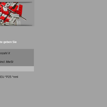
tte geben Sie
nzahl X
 incl. MwSt
 NEU *P25 *nml