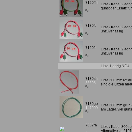
7120ffm
Litze / Kabel 2 adr
günstiger Ersatz f
8g
7130fq
Litze / Kabel 2 adri
unzuverlässig
8g
7120fq
Litze / Kabel 2 adri
unzuverlässig
8g
Litze 1-adrig NEU
7130sh
Litze 300 mm rot a
35608
sind die Litzen hie
8g
7130ge
Litze 300 mm grün 
147009
am Lager. viel güns
8g
7652ra
Litze / Kabel 300 r
Alternative zu 219