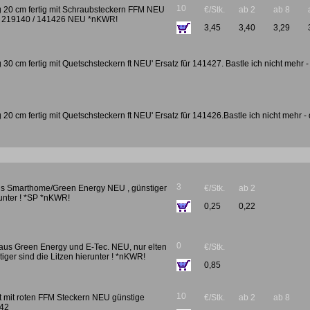
10
ig 20 cm fertig mit Schraubsteckern FFM NEU
€/Stk.
ab 2
ab 8
ür 219140 / 141426 NEU *nKWR!
3,45
3,40
3,29
g 30 cm fertig mit Quetschsteckern ft NEU' Ersatz für 141427. Bastle ich nicht mehr -
g 20 cm fertig mit Quetschsteckern ft NEU' Ersatz für 141426.Bastle ich nicht mehr -
3
us Smarthome/Green Energy NEU , günstiger
€/Stk.
ab 2
runter ! *SP *nKWR!
0,25
0,22
0
aus Green Energy und E-Tec. NEU, nur elten
€/Stk.
tiger sind die Litzen hierunter ! *nKWR!
0,85
10
ot mit roten FFM Steckern NEU günstige
€/Stk.
ab 2
ab 8
142