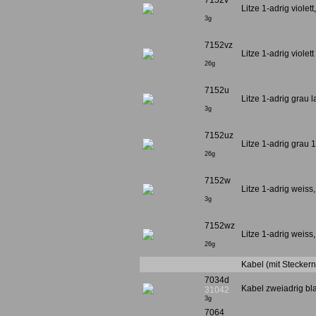
7152v
Litze 1-adrig viole
3g
7152vz
Litze 1-adrig viole
26g
7152u
Litze 1-adrig grau
3g
7152uz
Litze 1-adrig grau
26g
7152w
Litze 1-adrig weis
3g
7152wz
Litze 1-adrig weis
26g
Kabel (mit Steckern
7034d
Kabel zweiadrig bl
31042
3g
7064