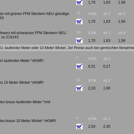
1,70
1,63
1,58
10
grün mit grünen FFM Steckern NEU günstige
€/Stk.
ab 2
ab 8
143
1,70
1,63
1,58
10
schwarz mit schwarzen FFM Steckern NEU
€/Stk.
ab 2
ab 8
ve zu 219143
1,70
1,63
1,58
NEU, laufender Meter oder 10 Meter Wickel. 2er Preise auch bei gemischter Abnahm
7
€/Stk.
ab 2
arz laufender Meter *nKWR!
0,31
0,27
10
€/Stk.
ab 2
arz 10 Meter Wickel *nKWR!
2,10
1,90
ales braun laufender Meter *nml
4
€/Stk.
ab 2
ales braun 10 Meter Wickel *nKWR!
2,50
2,30