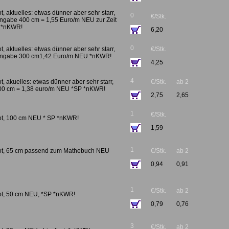
ot, aktuelles: etwas dünner aber sehr starr,
0
€/Stk.
 Angabe 400 cm = 1,55 Euro/m NEU zur Zeit
5 *nKWR!
6,20
0
ot, aktuelles: etwas dünner aber sehr starr,
€/Stk.
. Angabe 300 cm1,42 Euro/m NEU *nKWR!
4,25
4
ot, akuelles: etwas dünner aber sehr starr,
€/Stk.
ab 2
200 cm = 1,38 euro/m NEU *SP *nKWR!
2,75
2,65
1
€/Stk.
/rot, 100 cm NEU * SP *nKWR!
1,59
1
/rot, 65 cm passend zum Mathebuch NEU
€/Stk.
ab 2
0,94
0,91
1
€/Stk.
ab 2
/rot, 50 cm NEU, *SP *nKWR!
0,79
0,76
3
€/Stk.
ab 2