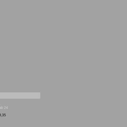
ab 24
3,35