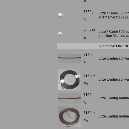
2g
7652ga
Litze / Kabel 300 
Alternative zu 219
2g
7652sa
Litze / Kabel 300 
günstige Alternati
2g
Alternative Litze 
7152s
Litze 1-adrig schw
3g
7152sz
Litze 1-adrig schw
26g
7152n
Litze 1-adrig norm
3g
7152nz
Litze 1-adrig norm
26g