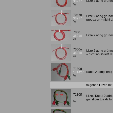
Litze 2 adrig grün/
36977
3g
7047o
Litze 2 adrig grün/
36977
produziert = nicht 
3g
7060
Litze 2 adrig grün/
36210
3g
7060o
Litze 2 adrig grün/
36210
= nicht abisoliert
3g
7130d
Kabel 2 adrig ferti
141427
8g
folgende Litzen mi
7130ffm
Litze / Kabel 2 adr
günstiger Ersatz f
8g