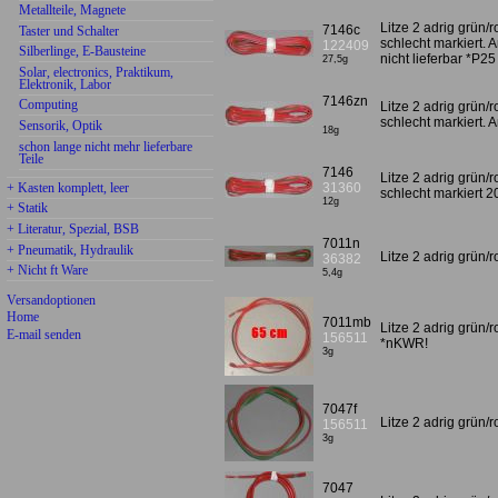
Metallteile, Magnete
Litze 2 adrig grün/r
7146c
Taster und Schalter
schlecht markiert.
122409
Silberlinge, E-Bausteine
nicht lieferbar *P2
27,5g
Solar, electronics, Praktikum,
Elektronik, Labor
7146zn
Computing
Litze 2 adrig grün/r
schlecht markiert
Sensorik, Optik
18g
schon lange nicht mehr lieferbare
Teile
7146
Litze 2 adrig grün/r
+ Kasten komplett, leer
31360
schlecht markiert 
12g
+ Statik
+ Literatur, Spezial, BSB
7011n
+ Pneumatik, Hydraulik
Litze 2 adrig grün
36382
+ Nicht ft Ware
5,4g
Versandoptionen
Home
7011mb
Litze 2 adrig grün
E-mail senden
156511
*nKWR!
3g
7047f
Litze 2 adrig grün
156511
3g
7047