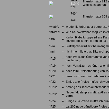
7401
Transformator 812 si
31040
Wechselspannung.
608g
7404
Transformator 608 s
400g
*wlabA
=
wieder lieferbar aber begrenzte 
*nKWR!
=
kein Kaufwertrabatt möglich (sieh
Karton Rabattgruppe (diese Karto
*KtR
=
im Angebot kontrollieren ob da 3e
*PiA
=
Staffelpreis wird erst beim Angebo
*nml
=
nicht mehr lieferbar. Bitte nicht
noch Preis aus Übernahme von Kno
*P15
=
die Jahre ;)
*P19
=
noch Vorrat zum schönen alten fi
*P20
=
noch faire Preiserhöhung von fi
*P21
=
neue, nicht nachvollziehbare Pre
*P22
=
Einige alte Preise mußte ich we
*P23a
=
Anfang des Jahres auch wieder w
Neuer ft-Listenpreis März. Alles 
*P23n
=
Vorrat
*P24
=
Einige 23a Preise mußte ich nun 
*P25
=
ca. 200 neue günstigere Preise d