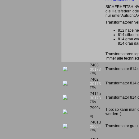
hier downloaden
SICHERHEITSHINWEIS
die Haltefedern od
nur unter Aufsicht A
Transformatoren ve
812 hat eine
814 silber h
814 grau wa
814 grau da
Transformatoren top 
Immer alle technisch
7403
Transformator 814 s
30173
770g
7402
Transformator 814 
30173
770g
7412a
Transformator 814 g
30173
770g
7999z
Tipp: so kann man 
werden :)
0g
7401u
Transformator grau 
30094
770g