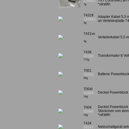
TXT Controller) an 
134863
*nKWR!
7g
7431ft
Adapter Kabel 5,5 
134863
an Verteilerplatte 
3g
7431vv
Verteilerkabel 5,5
3g
7436
Transformator 8 Vo
30180
770g
7001
Batterie Powerblock
30263
50g
7004t
Deckel Powerblock
35986
14g
Deckel Powerblock
7004
Stückchen von dem
35986
*nKWR!
14g
7434
Netzschaltgerät seh
30247