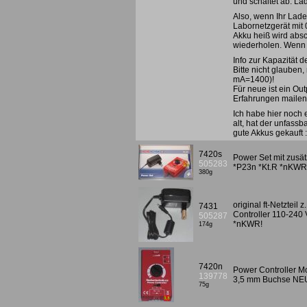
und schaltet ab. La
Also, wenn Ihr Lade
Labornetzgerät mit 
Akku heiß wird absc
wiederholen. Wenn d
Info zur Kapazität d
Bitte nicht glauben
mA=1400)!
Für neue ist ein Ou
Erfahrungen mailen!
Ich habe hier noch 
alt, hat der unfass
gute Akkus gekauft 
7420s
Power Set mit zusät
505283
*P23n *Kt.R *nKWR
380g
original ft-Netztei
7431
Controller 110-240 
505287
*nKWR!
174g
7420n
Power Controller Mot
139778
3,5 mm Buchse NE
75g