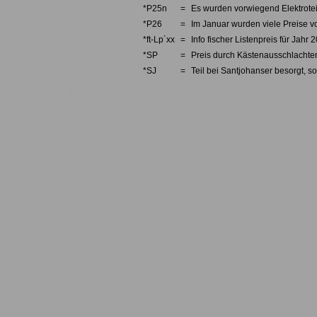
*P25n
=
Es wurden vorwiegend Elektrotei
*P26
=
Im Januar wurden viele Preise v
*ft-Lp´xx
=
Info fischer Listenpreis für Jahr 
*SP
=
Preis durch Kästenausschlachten
*SJ
=
Teil bei Santjohanser besorgt, so
Fischertechnik, fishertechnik, fishe
Einzelteilservice, Ersatzteile, Einze
fishertechnik, Teile, Teileliste, Pre
Konstruktion, Fisher, technic, const
Aluprofile, Alu, Zubehör