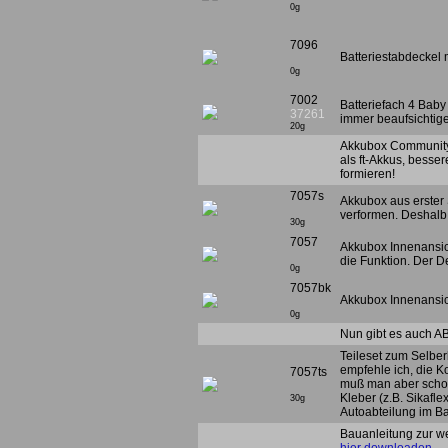
0g
7096
Batteriestabdeckel 
0g
7002
Batteriefach 4 Baby
37261
immer beaufsichtig
20g
Akkubox Community 
als ft-Akkus, besser
formieren!
7057s
Akkubox aus erster
verformen. Deshalb
30g
7057
Akkubox Innenansich
die Funktion. Der D
0g
7057bk
Akkubox Innenansich
0g
Nun gibt es auch A
Teileset zum Selbe
empfehle ich, die Ko
7057ts
muß man aber schon 
Kleber (z.B. Sikafle
30g
Autoabteilung im Ba
Bauanleitung zur w