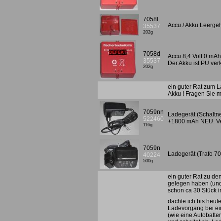
7058l
Accu / Akku Leerge
35537
202g
7058d
Accu 8,4 Volt 0 mAh,
35537
Der Akku ist PU ver
202g
ein guter Rat zum L
Akku ! Fragen Sie m
7059nn
Ladegerät (Schaltne
522460
+1800 mAh NEU. Ve
116g
7059n
Ladegerät (Trafo 7
40224
500g
ein guter Rat zu de
gelegen haben (und 
schon ca 30 Stück i
dachte ich bis heut
Ladevorgang bei ein
(wie eine Autobatte