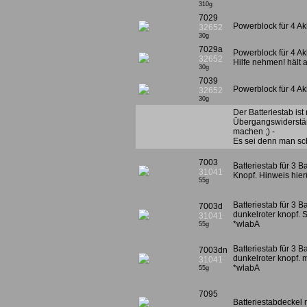
310g
7029
Powerblock für 4 Ak
32652
30g
7029a
Powerblock für 4 A
32652
Hilfe nehmen! hält a
30g
7039
Powerblock für 4 Ak
32652
30g
Der Batteriestab is
Übergangswiderständ
machen ;) -
Es sei denn man scha
7003
Batteriestab für 3 B
31041
Knopf. Hinweis hier
55g
Batteriestab für 3 B
7003d
dunkelroter knopf. 
31041
*wlabA
55g
Batteriestab für 3 B
7003dn
dunkelroter knopf. m
31041
*wlabA
55g
7095
Batteriestabdeckel m