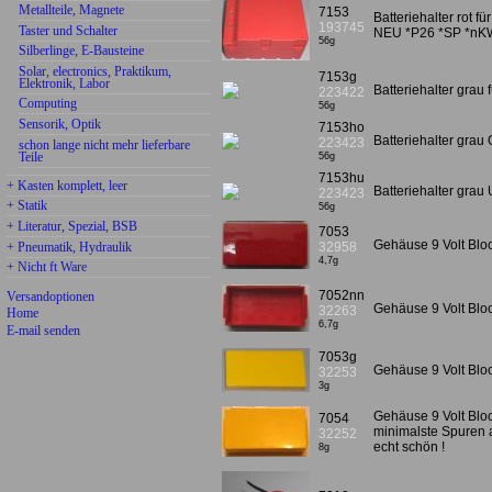
Metallteile, Magnete
7153
Batteriehalter rot 
193745
Taster und Schalter
NEU *P26 *SP *nK
56g
Silberlinge, E-Bausteine
Solar, electronics, Praktikum,
7153g
Elektronik, Labor
Batteriehalter gra
223422
Computing
56g
Sensorik, Optik
7153ho
Batteriehalter grau
223423
schon lange nicht mehr lieferbare
Teile
56g
7153hu
+ Kasten komplett, leer
Batteriehalter grau
223423
+ Statik
56g
+ Literatur, Spezial, BSB
7053
Gehäuse 9 Volt Bloc
+ Pneumatik, Hydraulik
32958
4,7g
+ Nicht ft Ware
7052nn
Versandoptionen
Gehäuse 9 Volt Bloc
32263
Home
6,7g
E-mail senden
7053g
Gehäuse 9 Volt Bloc
32253
3g
Gehäuse 9 Volt Bloc
7054
minimalste Spuren 
32252
echt schön !
8g