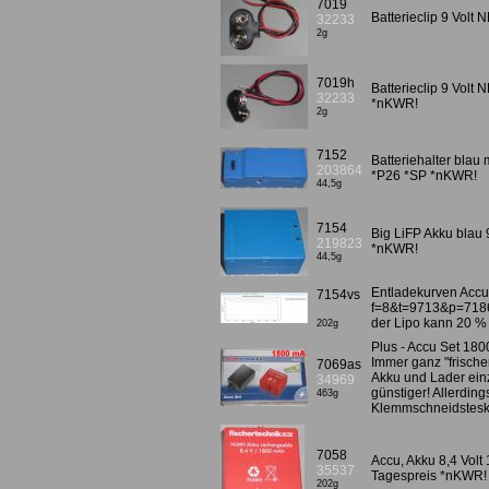
7019
Batterieclip 9 Vol
32233
2g
7019h
Batterieclip 9 Volt 
32233
*nKWR!
2g
7152
Batteriehalter blau
203864
*P26 *SP *nKWR!
44,5g
7154
Big LiFP Akku bla
219823
*nKWR!
44,5g
Entladekurven Accu 
7154vs
f=8&t=9713&p=718
der Lipo kann 20 % m
202g
Plus - Accu Set 18
Immer ganz "frischer
7069as
Akku und Lader ein
34969
günstiger! Allerding
463g
Klemmschneidstesk
7058
Accu, Akku 8,4 Vol
35537
Tagespreis *nKWR!
202g