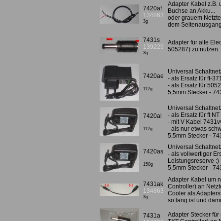
Adapter Kabel z.B.
7420af
Buchse an Akku...
134863
oder grauem Netztei
3g
dem Seitenausgang 
7431s
Adapter für alte El
139229
505287) zu nutzen
3g
Universal Schaltnetz
7420ae
- als Ersatz für ft-3
- als Ersatz für 505
112g
5,5mm Stecker - 74
Universal Schaltnetz
- als Ersatz für ft N
7420al
- mit V Kabel 7431vv
- als nur etwas sch
112g
5,5mm Stecker - 74
Universal Schaltnet
7420as
- als vollwertiger E
Leistungsreserve :)
150g
5,5mm Stecker - 74
Adapter Kabel um n
7431ak
Controller) an Netz
134863
Cooler als Adapters
3g
so lang ist und dami
Adapter Stecker für
7431a