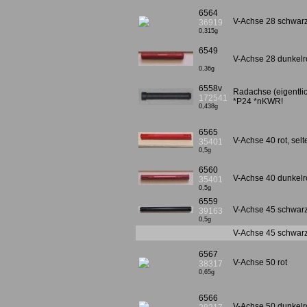
6564
V-Achse 28 schwa
36919
0,315g
6549
V-Achse 28 dunkelro
0,36g
6558v
Radachse (eigentlic
172541
*P24 *nKWR!
0,438g
6565
V-Achse 40 rot, selt
35401
0,5g
6560
V-Achse 40 dunkelro
35401
0,5g
6559
V-Achse 45 schwarz, 
39163
0,5g
V-Achse 45 schwarz
6567
V-Achse 50 rot
38317
0,65g
6566
V-Achse 50 dunkelro