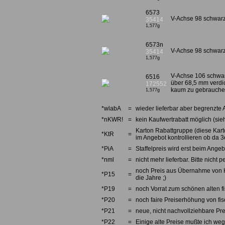
6573
V-Achse 98 schwarz
35414
1,577g
6573n
V-Achse 98 schwar
35414
1,577g
V-Achse 106 schwarz
6516
über 68,5 mm verdic
172552
kaum zu gebrauche
1,577g
*wlabA
=
wieder lieferbar aber begrenzte 
*nKWR!
=
kein Kaufwertrabatt möglich (sieh
Karton Rabattgruppe (diese Karto
*KtR
=
im Angebot kontrollieren ob da 3e
*PiA
=
Staffelpreis wird erst beim Angebo
*nml
=
nicht mehr lieferbar. Bitte nicht
noch Preis aus Übernahme von Kno
*P15
=
die Jahre ;)
*P19
=
noch Vorrat zum schönen alten fi
*P20
=
noch faire Preiserhöhung von fi
*P21
=
neue, nicht nachvollziehbare Pre
*P22
=
Einige alte Preise mußte ich we