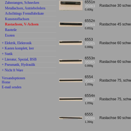
6551n
Zahnstangen, Schnecken
Rastachse 30 schw
35063
Metallachsen, Antriebsfedern
0,406g
Achsfittings Fremdfabrikate
Kunststoffachsen
6552n
Rastachse 45 schw
Rastachsen, V-Achsen
35064
0,652g
Rastteile
Exoten
6553
+ Elektrik, Elektronik
Rastachse 60 schwa
35065
0,899g
+ Kasten komplett, leer
+ Statik
6553n
+ Literatur, Spezial, BSB
Rastachse 60 schw
35065
+ Pneumatik, Hydraulik
0,899g
+ Nicht ft Ware
6554
Versandoptionen
Rastachse 75, schw
35087
Home
1,059g
E-mail senden
6554n
Rastachse 75, sch
35087
1,059g
6555
Rastachse 90 schwa
35066
1,394g