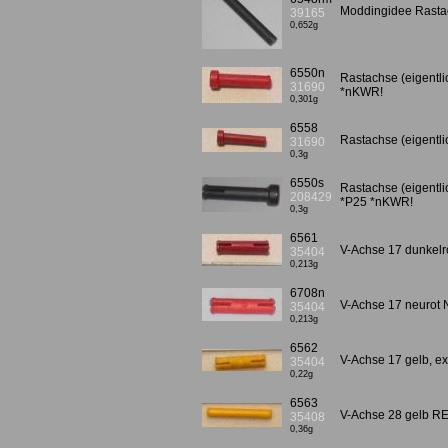
Moddingidee Rastach
39165
0,652g
6550n
Rastachse (eigentli
31690
*nKWR!
0,301g
6558
Rastachse (eigentli
31690
0,3g
6550s
Rastachse (eigentl
208429
*P25 *nKWR!
0,3g
6561
V-Achse 17 dunkelro
35404
0,213g
6708n
V-Achse 17 neurot
35404
0,213g
6562
V-Achse 17 gelb, ex
35404
0,22g
6563
V-Achse 28 gelb RE
35408
0,36g