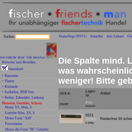
Home/Impr./DSVG
Aktuelles
Info Ankauf
Üb
Suchen:
beliebte ältere Teile lieferbar:
Die Spalte mind. L
Hinweise zum Bestellen
was wahrscheinlich
Warenkorb
+ Bausteine
weniger! Bitte g
+ Platten
+ Kleinteile
Lager-
+ Aufkleber, BSB Sets
click to
Artikel
Nr.
+ Reifen, Zahnräder, Lenkung
ft-Nr.
Motoren, Getriebe, Achsen
zoom
Gewicht
Motor XS, Mini, S
Getriebe Mini, XS, S
6551
Motor Form "XM"
Rastachse 30 schwa
35063
0,406g
Powermotor
Motor alte Form "M", Getriebe