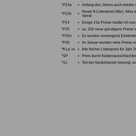
*P23a
=
Anfang des Jahres auch wieder w
Neuer ft-Listenpreis März. Alles 
*P23n
=
Vorrat
*P24
=
Einige 23a Preise mußte ich nun 
*P25
=
ca. 200 neue günstigere Preise d
*P25n
=
Es wurden vorwiegend Elektrotei
*P26
=
Im Januar wurden viele Preise v
*ft-Lp´xx
=
Info fischer Listenpreis für Jahr 
*SP
=
Preis durch Kästenausschlachten
*SJ
=
Teil bei Santjohanser besorgt, so
Fischertechnik, fishertechnik, fishe
Einzelteilservice, Ersatzteile, Einze
fishertechnik, Teile, Teileliste, Pre
Konstruktion, Fisher, technic, const
Aluprofile, Alu, Zubehör