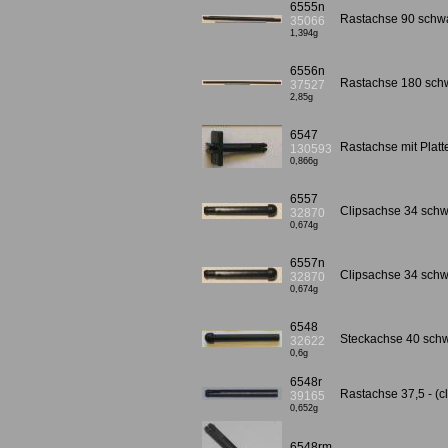
6555n
Rastachse 90 schw
35066
1,394g
6556n
Rastachse 180 sch
37527
2,85g
6547
Rastachse mit Plat
130593
0,866g
6557
Clipsachse 34 schw
32870
0,674g
6557n
Clipsachse 34 sch
32870
0,674g
6548
Steckachse 40 schwa
32622
0,6g
6548r
Rastachse 37,5 - (cl
39165
0,652g
6548rm