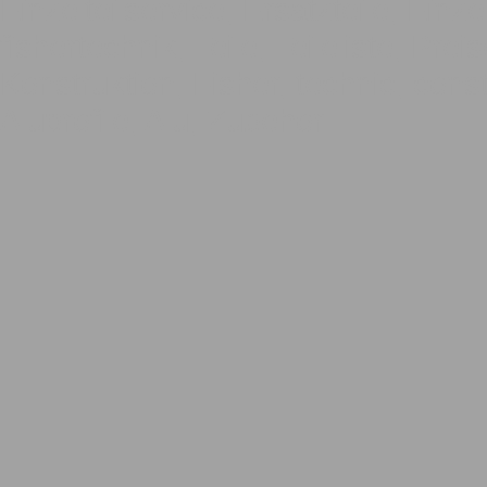
Einzelteilservice, Ersatzteile, Einze
fishertechnik, Teile, Teileliste, Pre
Konstruktion, Fisher, technic, const
Aluprofile, Alu, Zubehör