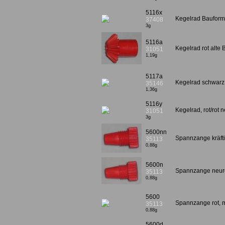
5116x
Kegelrad Bauformen
37408
3g
5116a
Kegelrad rot alte
31051
1,19g
5117a
Kegelrad schwarz
35146
1,36g
5116y
Kegelrad, rot/rot
31051
3g
5600nn
Spannzange kräft
35113
0,88g
5600n
Spannzange neuro
35113
0,88g
5600
Spannzange rot, 
35113
0,88g
5600d