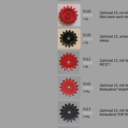
5133
Zahnrad 15, rot o
38490
Man kann auch ei
1,5g
5130
Zahnrad 15, schw
37424
etwas
1,5g
5112
Zahnrad 15, mit V
35695
REST !
1,9g
5142
Zahnrad 15, mit V
35695
freilaufend *wlab
2,04g
5113
Zahnrad 15, mit 
35695
freilaufend TOP R
2,04g