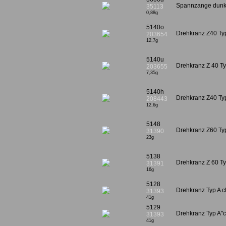
Spannzange dunke
35113
0,88g
5140o
Drehkranz Z40 Ty
203654
12,7g
5140u
Drehkranz Z 40 T
203655
7,35g
5140h
Drehkranz Z40 Ty
208443
12,6g
5148
Drehkranz Z60 Ty
31390
23g
5138
Drehkranz Z 60 T
31391
16g
5128
Drehkranz Typ A cl
31393
41g
5129
Drehkranz Typ A"cl
31393
41g