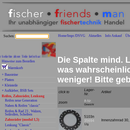
Home/Impr./DSVG
Aktuelles
Info Ankauf
Üb
Suchen:
bte ältere Teile lieferbar:
Die Spalte mind. L
Hinweise zum Bestellen
was wahrscheinlich
Warenkorb
+ Bausteine
weniger! Bitte g
+ Platten
+ Kleinteile
Lager-
+ Aufkleber, BSB Sets
click to
Artikel
Nr.
Reifen, Zahnräder, Lenkung
Reifen neue Generation
ft-Nr.
zoom
Gewicht
Naben & Reifen "classic"
Reifen & Rad 23 , Walzen,
Seilrollen, Scheiben
5103n
Zahnräder (modul 1,5)
Innenzahnrad 30
35694
12g
Lenkung "Classic"