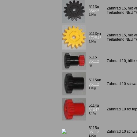
5113n
Zahnrad 15, mit 
35695
freilaufend NEU 
2,04g
5113yn
Zahnrad 15, mit V
172545
freilaufend NEU 
2,04g
5115
Zahnrad 10, bitte
35112
3g
5115an
Zahnrad 10 schw
35112
1,09g
5114a
Zahnrad 10 rot to
31047
1,14g
5115a
Zahnrad 10 schwa
35112
1,09g