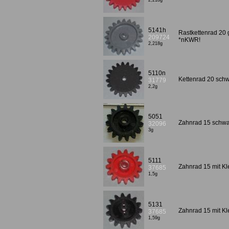
2,218g
5141h
Rastkettenrad 20
209724
*nKWR!
2,218g
5110n
Kettenrad 20 schw
31779
2,2g
5051
Zahnrad 15 schwar
32096
3g
5111
Zahnrad 15 mit Kl
37685
1,5g
5131
Zahnrad 15 mit K
37685
1,59g