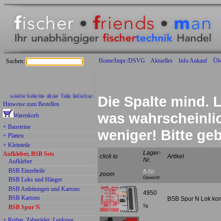
Home/Impr./DSVG
Aktuelles
Info Ankauf
Üb
Suchen:
wieder beliebte ältere Teile lieferbar:
Die Spalte mind. L
Hinweise zum Bestellen
was wahrscheinlich
Warenkorb
+ Bausteine
weniger! Bitte g
+ Platten
+ Kleinteile
Lager-
Aufkleber, BSB Sets
click to
Artikel
Nr.
Aufkleber
BSB Einzelteile
ft-Nr.
zoom
Gewicht
BSB Loks und Hänger
BSB Anleitungen und Kartons
4950
BSB Kartons
BSB Spur N Lok kompl
5g
BSB Spur N
+ Reifen, Zahnräder, Lenkung