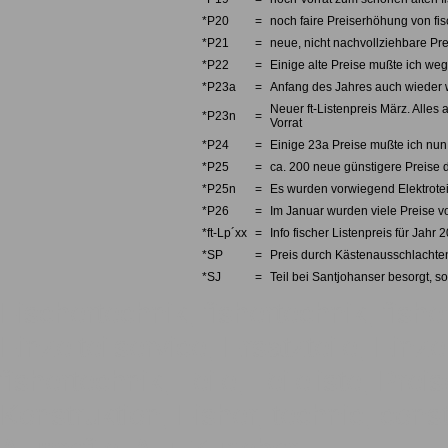
*P20
=
noch faire Preiserhöhung von fi
*P21
=
neue, nicht nachvollziehbare Pre
*P22
=
Einige alte Preise mußte ich we
*P23a
=
Anfang des Jahres auch wieder w
Neuer ft-Listenpreis März. Alles 
*P23n
=
Vorrat
*P24
=
Einige 23a Preise mußte ich nun 
*P25
=
ca. 200 neue günstigere Preise d
*P25n
=
Es wurden vorwiegend Elektrotei
*P26
=
Im Januar wurden viele Preise v
*ft-Lp´xx
=
Info fischer Listenpreis für Jahr 
*SP
=
Preis durch Kästenausschlachten
*SJ
=
Teil bei Santjohanser besorgt, so
Fischertechnik, fishertechnik, fishe
Einzelteilservice, Ersatzteile, Einze
fishertechnik, Teile, Teileliste, Pre
Konstruktion, Fisher, technic, const