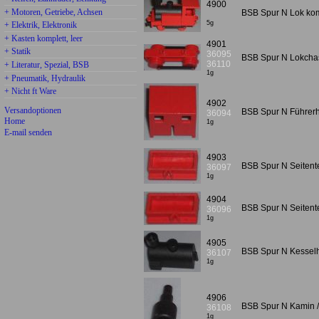
4900
+ Motoren, Getriebe, Achsen
BSB Spur N Lok kom
5g
+ Elektrik, Elektronik
+ Kasten komplett, leer
4901
+ Statik
36095
BSB Spur N Lokcha
36110
+ Literatur, Spezial, BSB
1g
+ Pneumatik, Hydraulik
+ Nicht ft Ware
4902
Versandoptionen
BSB Spur N Führer
36094
Home
1g
E-mail senden
4903
BSB Spur N Seitente
36097
1g
4904
BSB Spur N Seitente
36096
1g
4905
BSB Spur N Kessel
36107
1g
4906
BSB Spur N Kamin /
36108
1g