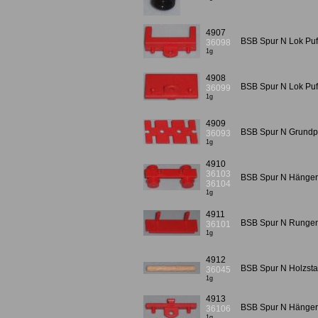
4907
BSB Spur N Lok Puf
36098
1g
4908
BSB Spur N Lok Puf
36099
1g
4909
BSB Spur N Grundp
36093
1g
4910
36103
BSB Spur N Hänger
36104
1g
4911
BSB Spur N Runge
36101
1g
4912
BSB Spur N Holzst
36045
1g
4913
BSB Spur N Hänger 
36106
1g