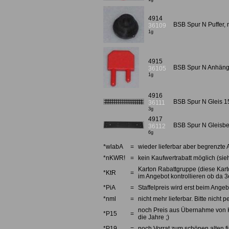
4914
BSB Spur N Puffer, 
36109
1g
4915
BSB Spur N Anhäng
36105
1g
4916
BSB Spur N Gleis 1
36111
3g
4917
BSB Spur N Gleisbe
36112
6g
*wlabA
=
wieder lieferbar aber begrenzte 
*nKWR!
=
kein Kaufwertrabatt möglich (sieh
Karton Rabattgruppe (diese Karto
*KtR
=
im Angebot kontrollieren ob da 3e
*PiA
=
Staffelpreis wird erst beim Angebo
*nml
=
nicht mehr lieferbar. Bitte nicht
noch Preis aus Übernahme von Kno
*P15
=
die Jahre ;)
*P19
=
noch Vorrat zum schönen alten fi