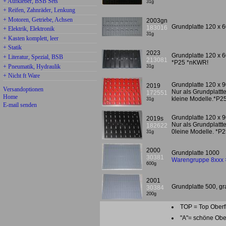
+ Aufkleber, BSB Sets
31g
+ Reifen, Zahnräder, Lenkung
+ Motoren, Getriebe, Achsen
2003gn
Grundplatte 120 x 
183016
+ Elektrik, Elektronik
31g
+ Kasten komplett, leer
+ Statik
2023
Grundplatte 120 x 
+ Literatur, Spezial, BSB
213081
*P25 *nKWR!
+ Pneumatik, Hydraulik
31g
+ Nicht ft Ware
Grundplatte 120 x 
2019
Versandoptionen
Nur als Grundplattt
172551
Home
kleine Modelle.*P2
31g
E-mail senden
Grundplatte 120 x 
2019s
Nur als Grundplattt
182622
0leine Modelle. *P
31g
2000
Grundplatte 1000
30381
Warengruppe 8xxx 
600g
2001
Grundplatte 500, gr
30384
200g
TOP = Top Oberf
"A"= schöne Ober