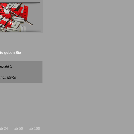
tte geben Sie
nzahl X
 incl. MwSt
ab 24
ab 50
ab 100