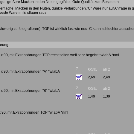
 gut, größere Macken in den Nuten geglättet. Gute Qualität zum Bespielen.
berfläche, Macken in den Nuten, dunkle Verfärbungen."C" Ware nur auf Anfrage in
 beste Ware im Endlager raus
schwierig zu fotografieren). TOP ist wirklich fast wie neu. C kann schlechter aussehe
hrung:
0 x 90, mit Extrabohrungen TOP recht selten weil sehr begehrt *wlabA *nml
7
€/Stk.
ab 2
0 x 90, mit Extrabohrungen "A" *wlabA
2,69
2,49
2
€/Stk.
ab 2
0 x 90, mit Extrabohrungen "B" *wlabA
1,49
1,39
 x 90, mit Extrabohrungen TOP *wlabA *nml