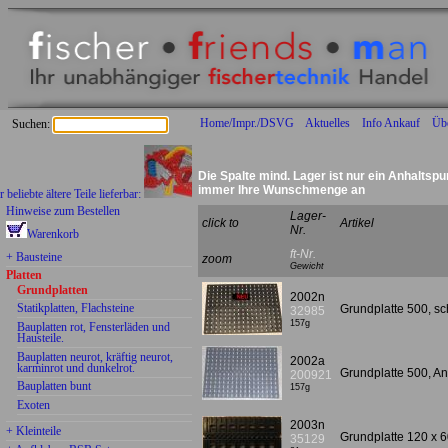
Home/Impr./DSVG
Aktuelles
Info Ankauf
Üb
Suchen:
Die Spalte mind. Lager ist nur ein Anhaltspu
immer Ihre Wunschmenge an
te ältere Teile lieferbar:
Hinweise zum Bestellen
Lager-
click to
Artikel
Nr.
Warenkorb
ft-Nr.
+ Bausteine
zoom
Gewicht
Platten
Grundplatten
2002n
Statikplatten, Flachsteine
Grundplatte 500, 
32985
157g
Bauplatten rot, Fensterläden und
Hausteile.
Bauplatten neurot, kräftig neurot,
2002a
karminrot und dunkelrot.
Grundplatte 500, A
200921
Bauplatten bunt
157g
Exoten
2003n
+ Kleinteile
Grundplatte 120 x
35129