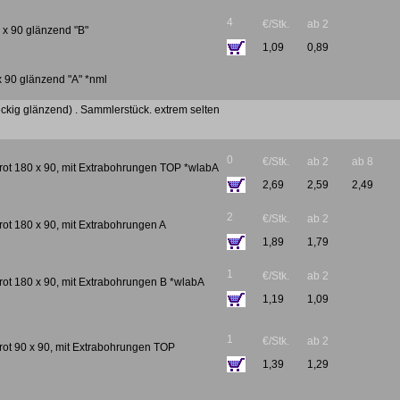
4
€/Stk.
ab 2
0 x 90 glänzend "B"
1,09
0,89
 x 90 glänzend "A" *nml
ckig glänzend) . Sammlerstück. extrem selten
0
€/Stk.
ab 2
ab 8
lrot 180 x 90, mit Extrabohrungen TOP *wlabA
2,69
2,59
2,49
2
€/Stk.
ab 2
rot 180 x 90, mit Extrabohrungen A
1,89
1,79
1
€/Stk.
ab 2
rot 180 x 90, mit Extrabohrungen B *wlabA
1,19
1,09
1
€/Stk.
ab 2
rot 90 x 90, mit Extrabohrungen TOP
1,39
1,29