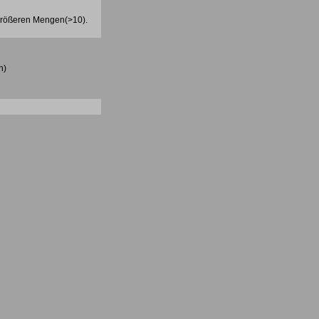
 größeren Mengen(>10).
n)