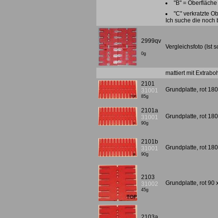
"B" = Oberfläche
"C" verkratzte O
Ich suche die noch
2999qv
Vergleichsfoto (Ist 
0g
mattiert mit Extrabo
2101
Grundplatte, rot 18
31001
85g
2101a
Grundplatte, rot 18
31001
90g
2101b
Grundplatte, rot 18
31001
90g
2103
Grundplatte, rot 90
31002
45g
2103a