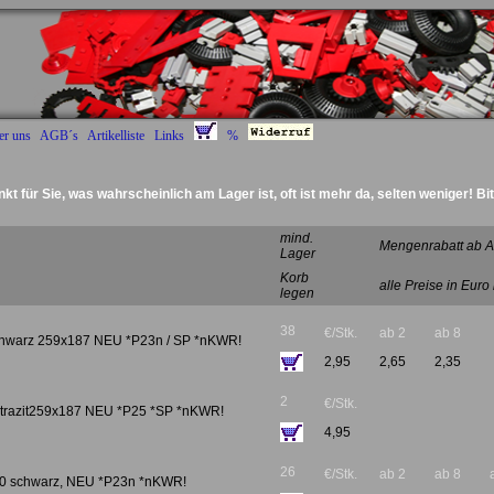
er uns
AGB´s
Artikelliste
Links
%
nkt für Sie, was wahrscheinlich am Lager ist, oft ist mehr da, selten weniger! Bi
Deckel Radantrieb :)
mind.
Mengenrabatt ab A
Lager
Korb
alle Preise in Euro
legen
38
€/Stk.
ab 2
ab 8
schwarz 259x187 NEU *P23n / SP *nKWR!
2,95
2,65
2,35
2
€/Stk.
ntrazit259x187 NEU *P25 *SP *nKWR!
4,95
26
€/Stk.
ab 2
ab 8
 60 schwarz, NEU *P23n *nKWR!