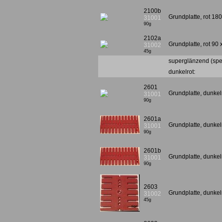
2100b
Grundplatte, rot 18
31001
90g
2102a
Grundplatte, rot 90
31002
45g
superglänzend (spe
dunkelrot:
2601
Grundplatte, dunke
31001
90g
2601a
Grundplatte, dunkel
31001
90g
2601b
Grundplatte, dunkel
31001
90g
2603
Grundplatte, dunkel
31002
45g