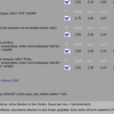
3,25
3,10
2,90
0
€/Stk.
ab 2
ab 8
60 grau, NEU *P25 *nKWR!
3,75
3,65
3,55
20
60 mm schwarz mit versetzten Nuten. NEU
€/Stk.
ab 2
ab 8
2,50
2,30
2,10
90 rot NEU
19
€/Stk.
ab 2
ab 8
e verwendbar, unten nicht anbaubar. Nett für
5 *nKWR!
2,50
2,30
2,10
90 schwarz. NEU *P24a
14
€/Stk.
ab 2
ab 8
e verwendbar, unten nicht anbaubar. Nett für
25 *nKWR!
2,50
2,30
2,10
> Boxen 1000
au 259x187 schön grau, top, extrem selten ! *nml
läche, ohne Macken in den Nuten. Quasi wie neu = Sammlerstück
fläche, max kleine Macken in den Nuten geglättet. Eine Seite oft noch makellos! 