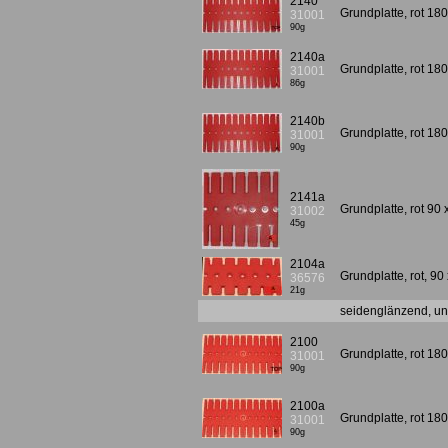
2140
Grundplatte, rot 18
31001
90g
2140a
Grundplatte, rot 180
31001
86g
2140b
Grundplatte, rot 180
31001
90g
2141a
Grundplatte, rot 90 
31002
45g
2104a
Grundplatte, rot, 90
36576
21g
seidenglänzend, unm
2100
Grundplatte, rot 18
31001
90g
2100a
Grundplatte, rot 18
31001
90g