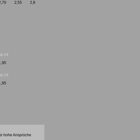
2,70
2,55
2,8
ab 24
1,95
ab 24
1,95
Für hohe Ansprüche