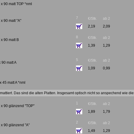
0 x 90 matt TOP *nml
7
€/Stk.
ab 2
 x 90 matt "A"
2,19
2,09
8
€/Stk.
ab 2
 x 90 matt B
1,39
1,29
5
€/Stk.
ab 2
x 90 matt A
1,09
0,99
 x 45 matt A *nml
attiert. Das sind die alten Platten. Insgesamt optisch nicht so anspechend wie die
1
€/Stk.
ab 2
0 x 90 glänzend "TOP"
1,89
1,79
2
€/Stk.
ab 2
0 x 90 glänzend "A"
1,49
1,29