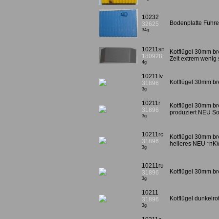
10232
Bodenplatte Führe
32625
34g
10211sn
Kotflügel 30mm br
180928
Zeit extrem wenig s
4g
10211fv
Kotflügel 30mm bre
31896
3g
10211r
Kotflügel 30mm bre
31896
produziert NEU S
3g
10211rc
Kotflügel 30mm bre
31896
helleres NEU *nK
3g
10211ru
Kotflügel 30mm bre
31896
3g
10211
Kotflügel dunkelr
31896
3g