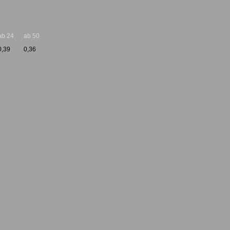
ab 24
ab 50
0,39
0,36