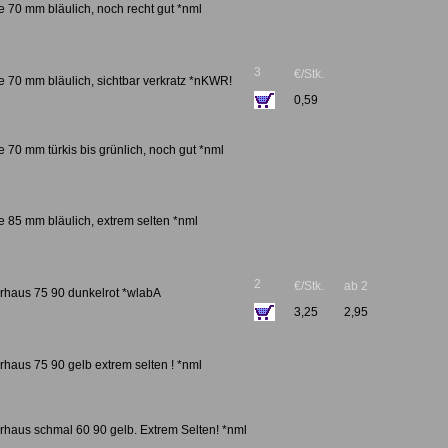
 70 mm bläulich, noch recht gut *nml
3
€/Stk.
e 70 mm bläulich, sichtbar verkratz *nKWR!
0,59
 70 mm türkis bis grünlich, noch gut *nml
e 85 mm bläulich, extrem selten *nml
2
€/Stk.
ab 2
rhaus 75 90 dunkelrot *wlabA
3,25
2,95
haus 75 90 gelb extrem selten ! *nml
rhaus schmal 60 90 gelb. Extrem Selten! *nml