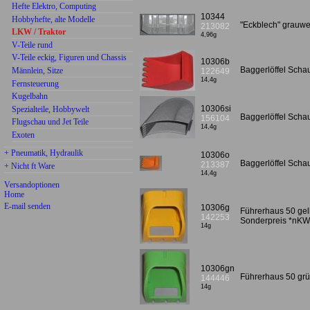
Hefte Elektro, Computing
10344
Hobbyhefte, alte Modelle
"Eckblech" grauw
213082
LKW / Traktor
4,96g
V-Teile rund
V-Teile eckig, Figuren und Chassis
10306b
Baggerlöffel Scha
Männlein, Sitze
122649
14,4g
Fernsteuerung
Kugelbahn
10306si
Spezialteile, Hobbywelt
Baggerlöffel Scha
156104
Flugschau und Jet Teile
14,4g
Exoten
+ Pneumatik, Hydraulik
10306o
Baggerlöffel Sch
213387
+ Nicht ft Ware
14,4g
Versandoptionen
Home
E-mail senden
10306g
Führerhaus 50 ge
142253
Sonderpreis *nKW
14g
10306gn
Führerhaus 50 gr
144446
14g