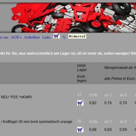
er uns
AGB´s
Artikelliste
Links
%
nkt für Sie, was wahrscheinlich am Lager ist, oft ist mehr da, selten weniger! Bi
Deckel Radantrieb :)
mind.
Mengenrabatt ab A
Lager
Korb
alle Preise in Euro
legen
13
€/Stk.
ab 2
ab 8
e NEU *P25 *nKWR!
0,82
0,76
0,70
30
/ Kotflügel 30 mm breit symmetrisch orange
€/Stk.
ab 2
ab 8
!
0,68
0,63
0,59