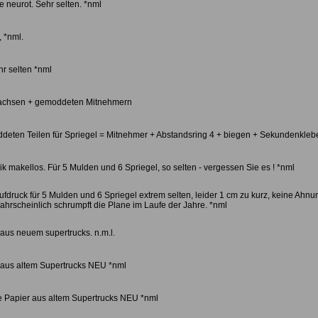
 neurot. Sehr selten. *nml
, *nml.
hr selten *nml
tachsen + gemoddeten Mitnehmern
deten Teilen für Spriegel = Mitnehmer + Abstandsring 4 + biegen + Sekundenkleb
ik makellos. Für 5 Mulden und 6 Spriegel, so selten - vergessen Sie es ! *nml
fdruck für 5 Mulden und 6 Spriegel extrem selten, leider 1 cm zu kurz, keine Ahnu
ahrscheinlich schrumpft die Plane im Laufe der Jahre. *nml
aus neuem supertrucks. n.m.l.
 aus altem Supertrucks NEU *nml
e Papier aus altem Supertrucks NEU *nml