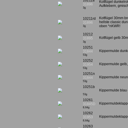
10211a
Kotflügel dunkelro
31896
Aufklebern, gmisc
3g
Kotflügel 30mm bre
10211rd
hellste classic dun
31896
oben *nKWR!
3g
10212
Kotflügel gelb 30m
31895
3g
10251
Kippermulde dunkel
31844
53g
10252
Kippermulde gelb,
31954
53g
10251n
Kippermulde neurot
31844
53g
10251b
Kippermulde blau 
53g
10261
Kippermuldeklappe
31845D
8,64g
10262
Kippermuldeklappe
31953
8,64g
10263