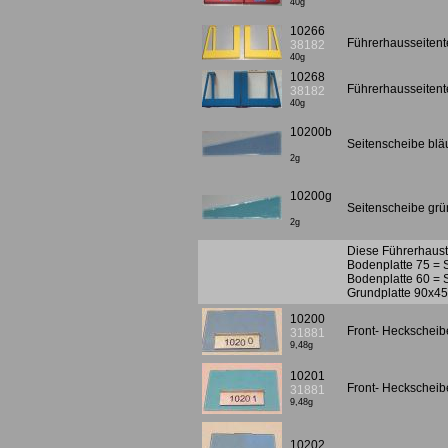
40g
10266
Führerhausseitente
38182
40g
10268
Führerhausseitente
38182
40g
10200b
Seitenscheibe blä
2g
10200g
Seitenscheibe grü
2g
Diese Führerhaust
Bodenplatte 75 = 
Bodenplatte 60 = 
Grundplatte 90x45
10200
Front- Heckscheibe
31881
9,48g
10201
Front- Heckscheibe
31881
9,48g
10202