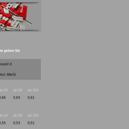
tte geben Sie
nzahl X
 incl. MwSt
ab 24
ab 50
ab 100
0,66
0,63
0,61
ab 24
ab 50
ab 100
0,55
0,53
0,51