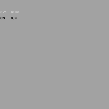
ab 24
ab 50
0,39
0,36