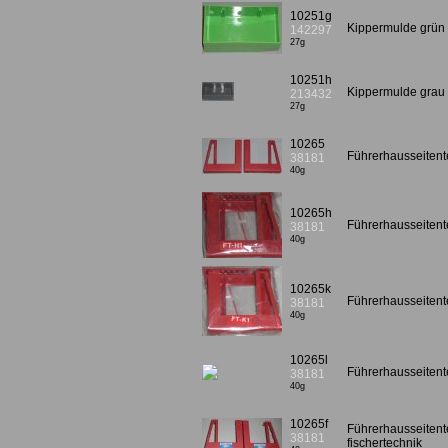
10251g
Kippermulde grü
142297
27g
10251h
Kippermulde gra
213432
27g
10265
Führerhausseitente
38181
40g
10265h
Führerhausseitente
38181
40g
10265k
Führerhausseitente
38181
40g
10265l
Führerhausseitente
38181
40g
10265f
Führerhausseitente
38181
fischertechnik