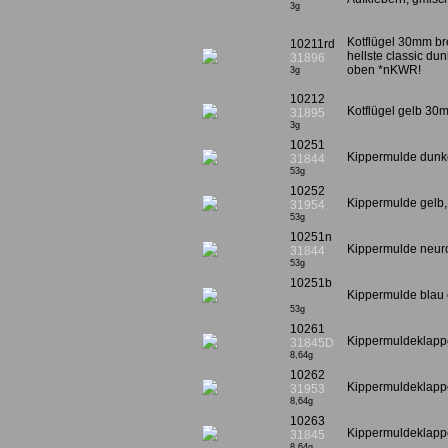
3g
Kotflügel 30mm bre
10211rd
hellste classic dun
31896
oben *nKWR!
3g
10212
Kotflügel gelb 30m
31895
3g
10251
Kippermulde dunkel
31844
53g
10252
Kippermulde gelb,
31954
53g
10251n
Kippermulde neurot
31844
53g
10251b
Kippermulde blau 
53g
10261
Kippermuldeklappe
31845D
8,64g
10262
Kippermuldeklappe
31953
8,64g
10263
Kippermuldeklappe
31845
8,64g