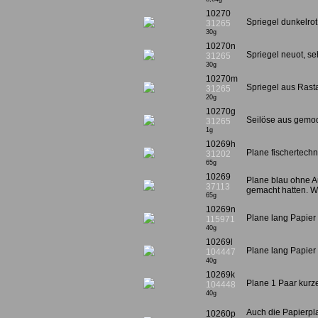
10270
Spriegel dunkelrot
31265
30g
10270n
Spriegel neuot, se
31265
30g
10270m
Spriegel aus Ras
31265
20g
10270g
Seilöse aus gemod
31265
1g
10269h
Plane fischertechn
31202
65g
10269
Plane blau ohne Au
37113
gemacht hatten. W
65g
10269n
Plane lang Papier 
115971
40g
10269l
Plane lang Papier
104447
40g
10269k
Plane 1 Paar kurz
104448
40g
Auch die Papierpla
10260p