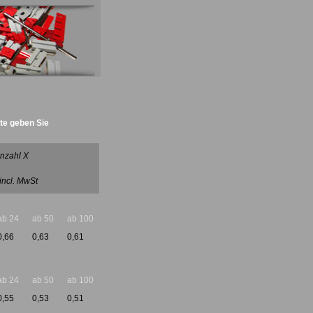
tte geben Sie
nzahl X
 incl. MwSt
ab 24
ab 50
ab 100
0,66
0,63
0,61
ab 24
ab 50
ab 100
0,55
0,53
0,51