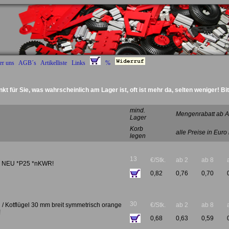
er uns
AGB´s
Artikelliste
Links
%
nkt für Sie, was wahrscheinlich am Lager ist, oft ist mehr da, selten weniger! Bi
Deckel Radantrieb :)
mind.
Mengenrabatt ab A
Lager
Korb
alle Preise in Euro
legen
13
€/Stk.
ab 2
ab 8
e NEU *P25 *nKWR!
0,82
0,76
0,70
30
/ Kotflügel 30 mm breit symmetrisch orange
€/Stk.
ab 2
ab 8
!
0,68
0,63
0,59