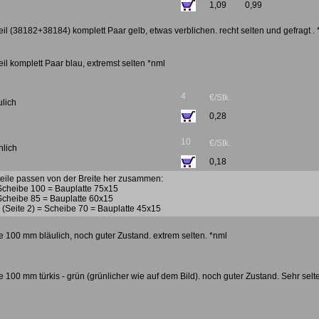
1,09
0,99
il (38182+38184) komplett Paar gelb, etwas verblichen. recht selten und gefragt .
il komplett Paar blau, extremst selten *nml
4
€/Stk.
ulich
0,28
10
€/Stk.
nlich
0,18
eile passen von der Breite her zusammen:
Scheibe 100 = Bauplatte 75x15
Scheibe 85 = Bauplatte 60x15
 (Seite 2) = Scheibe 70 = Bauplatte 45x15
 100 mm bläulich, noch guter Zustand. extrem selten. *nml
 100 mm türkis - grün (grünlicher wie auf dem Bild). noch guter Zustand. Sehr selt