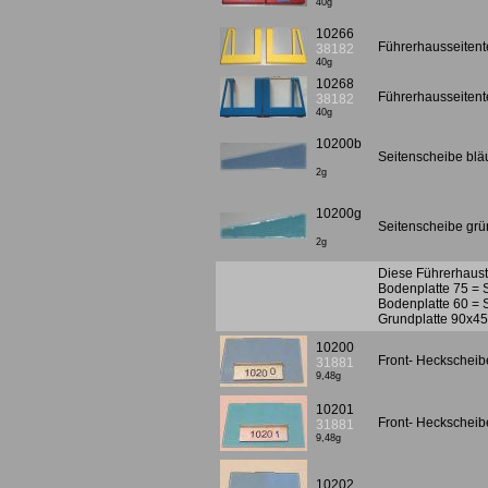
40g
10266
Führerhausseitente
38182
40g
10268
Führerhausseitente
38182
40g
10200b
Seitenscheibe blä
2g
10200g
Seitenscheibe grü
2g
Diese Führerhaust
Bodenplatte 75 = 
Bodenplatte 60 = 
Grundplatte 90x45
10200
Front- Heckscheibe
31881
9,48g
10201
Front- Heckscheibe
31881
9,48g
10202