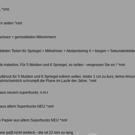
, *nml.
hr selten *nml
tachsen + gemoddeten Mitnehmern
deten Teilen für Spriegel = Mitnehmer + Abstandsring 4 + biegen + Sekundenkleb
ik makellos. Für 5 Mulden und 6 Spriegel, so selten - vergessen Sie es ! *nml
fdruck für 5 Mulden und 6 Spriegel extrem selten, leider 1 cm zu kurz, keine Ahnu
ahrscheinlich schrumpft die Plane im Laufe der Jahre. *nml
aus neuem supertrucks. n.m.l.
 aus altem Supertrucks NEU *nml
e Papier aus altem Supertrucks NEU *nml
ne paßt nicht wirklich - die ist 22 mm zu lang,
1
€/Stk.