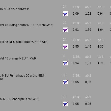
24
€/Stk.
ab 2
ab 8
eiß NEU *P25 *nKWR!
1,09
1,02
0,94
22
€/Stk.
ab 2
ab 8
ufel 45 kräftig neurot NEU *P25 *nKWR!
1,91
1,79
1,64
24
€/Stk.
ab 2
ab 8
ufel 45 NEU silbergrau *SP *nKWR!
1,55
1,45
1,35
6
€/Stk.
ab 2
ab 8
aufel 45 orange NEU *nKWR!
1,94
1,81
1,71
30
lb NEU Führerhaus 50 grün. NEU
€/Stk.
ab 2
R!
1,05
0,95
12
€/Stk.
ab 2
ün. NEU Sonderpreis *nKWR!
1,05
0,95