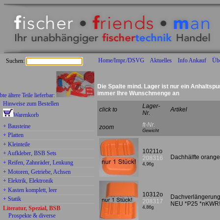
Home/Impr./DSVG
Aktuelles
Info Ankauf
Üb
Suchen:
Die Spalte mind. Lager ist nur ein Anhaltspu
immer Ihre Wunschmenge an
re Teile lieferbar:
Hinweise zum Bestellen
Lager-
click to
Artikel
Nr.
Warenkorb
ft-Nr.
+ Bausteine
zoom
Gewicht
+ Platten
+ Kleinteile
10211o
+ Aufkleber, BSB Sets
Dachhälfte orang
208316
+ Reifen, Zahnräder, Lenkung
4,96g
+ Motoren, Getriebe, Achsen
+ Elektrik, Elektronik
+ Kasten komplett, leer
10312o
Dachverlängerung 
+ Statik
208317
NEU *P25 *nKWR
Literatur, Spezial, BSB
4,86g
Prospekte & diverse