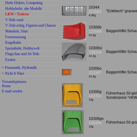
Hefte Elektro, Computing
10344
Hobbyhefte, alte Modelle
"Eckblech" grauw
213082
LKW / Traktor
4,96g
V-Teile rund
V-Teile eckig, Figuren und Chassis
10306b
Baggerlöffel Scha
Männlein, Sitze
122649
14,4g
Fernsteuerung
Kugelbahn
10306si
Spezialteile, Hobbywelt
Baggerlöffel Scha
156104
Flugschau und Jet Teile
14,4g
Exoten
+ Pneumatik, Hydraulik
10306o
Baggerlöffel Sch
213387
+ Nicht ft Ware
14,4g
Versandoptionen
Home
E-mail senden
10306g
Führerhaus 50 ge
142253
Sonderpreis *nKW
14g
10306gn
Führerhaus 50 gr
144446
14g