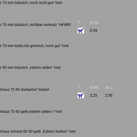
 70 mm bläulich, noch recht gut *nml
3
€/Stk.
e 70 mm bläulich, sichtbar verkratz *nKWR!
0,59
 70 mm türkis bis grünlich, noch gut *nml
e 85 mm bläulich, extrem selten *nml
2
€/Stk.
ab 2
rhaus 75 90 dunkelrot *wlabA
3,25
2,95
haus 75 90 gelb extrem selten ! *nml
rhaus schmal 60 90 gelb. Extrem Selten! *nml