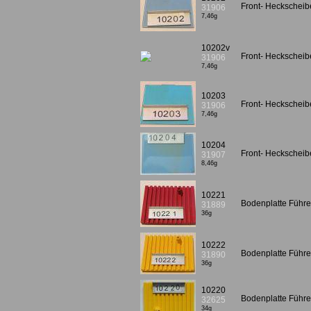
Front- Heckscheibe
31906
7,46g
10202v
Front- Heckscheib
31906
7,46g
10203
Front- Heckscheibe
31906
7,46g
10204
Front- Heckscheib
31907
8,46g
10221
Bodenplatte Führe
31889
36g
10222
Bodenplatte Führer
31890
36g
10220
Bodenplatte Führe
32625
34g