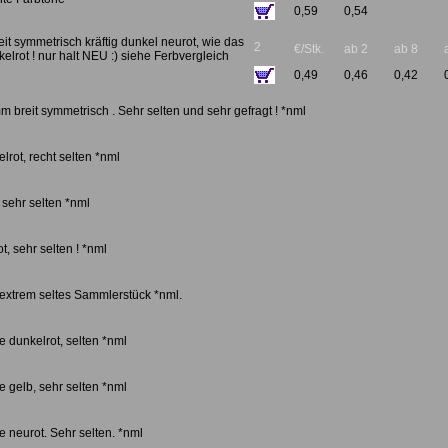
0,59
0,54
it symmetrisch kräftig dunkel neurot, wie das
2
€/Stk.
ab 2
ab 8
kelrot ! nur halt NEU :) siehe Ferbvergleich
0,49
0,46
0,42
m breit symmetrisch . Sehr selten und sehr gefragt ! *nml
rot, recht selten *nml
 sehr selten *nml
, sehr selten ! *nml
extrem seltes Sammlerstück *nml.
 dunkelrot, selten *nml
 gelb, sehr selten *nml
 neurot. Sehr selten. *nml