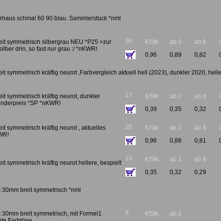
rhaus schmal 60 90 blau. Sammlerstück *nml
30
eit symmetrisch silbergrau NEU *P25 >zur
€/Stk.
ab 2
ab 8
ilber drin, so fast nur grau :/ *nKWR!
0,96
0,89
0,82
it symmetrisch kräftig neurot ,Farbvergleich aktuell hell (2023), dunkler 2020, hel
17
it symmetrisch kräftig neurot, dunkler
€/Stk.
ab 2
ab 8
onderpreis *SP *nKWR!
0,39
0,35
0,32
20
it symmetrisch kräftig neurot , aktuelles
€/Stk.
ab 2
ab 8
WR!
0,96
0,88
0,81
10
€/Stk.
ab 2
ab 8
it symmetrisch kräftig neurot hellere, bespielt
0,35
0,32
0,29
ot 30mm breit symmetrisch *nml
8
t 30mm breit symmetrisch, mit Formel1
€/Stk.
ab 2
hte Farbtöne