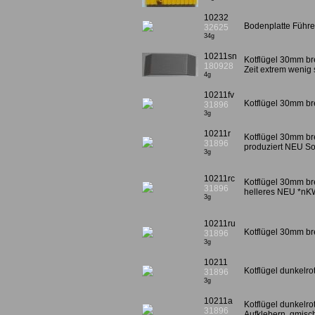
10232
Bodenplatte Führe
32625
34g
10211sn
Kotflügel 30mm br
180928
Zeit extrem wenig s
4g
10211fv
Kotflügel 30mm bre
31896
3g
10211r
Kotflügel 30mm bre
31896
produziert NEU S
3g
10211rc
Kotflügel 30mm bre
31896
helleres NEU *nK
3g
10211ru
Kotflügel 30mm bre
31896
3g
10211
Kotflügel dunkelr
31896
3g
10211a
Kotflügel dunkelro
31896
Aufklebern, gmisc