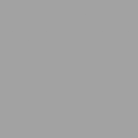
Fischertechnik, fishertechnik, fishe
Einzelteilservice, Ersatzteile, Einze
fishertechnik, Teile, Teileliste, Pre
Konstruktion, Fisher, technic, const
Aluprofile, Alu, Zubehör