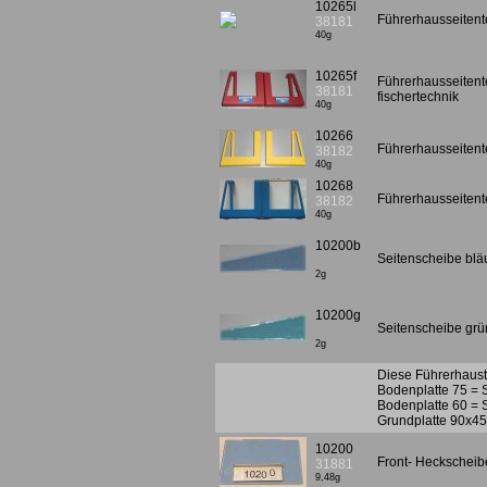
10265l
Führerhausseitente
38181
40g
10265f
Führerhausseitente
38181
fischertechnik
40g
10266
Führerhausseitente
38182
40g
10268
Führerhausseitente
38182
40g
10200b
Seitenscheibe blä
2g
10200g
Seitenscheibe grü
2g
Diese Führerhaust
Bodenplatte 75 = 
Bodenplatte 60 = 
Grundplatte 90x45
10200
Front- Heckscheibe
31881
9,48g