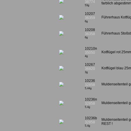
38774
farblich abgestimm
53g
10207
Führerhaus Kotflü
36359
6g
10208
Führerhaus Stoßst
36358
6g
10210n
Kotflügel rot 25m
35050
4g
10267
Kotflügel blau 25
36820
3g
10236
Muldenseitenteil g
32858
5,44g
10236n
Muldenseitenteil 
32858
5,4g
10236b
Muldenseitenteil ge
32858
REST !
5,4g