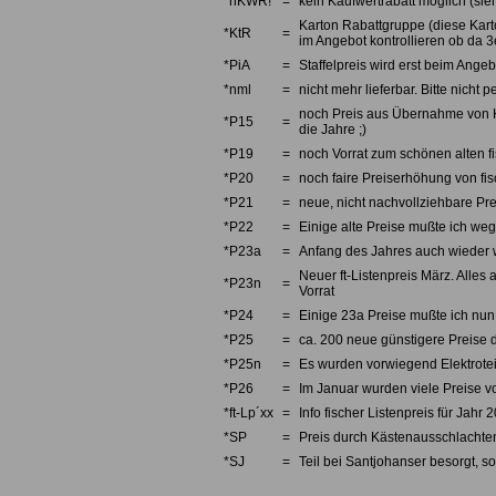
*nKWR!
=
kein Kaufwertrabatt möglich (sieh
Karton Rabattgruppe (diese Karto
*KtR
=
im Angebot kontrollieren ob da 3e
*PiA
=
Staffelpreis wird erst beim Angebo
*nml
=
nicht mehr lieferbar. Bitte nicht
noch Preis aus Übernahme von Kno
*P15
=
die Jahre ;)
*P19
=
noch Vorrat zum schönen alten fi
*P20
=
noch faire Preiserhöhung von fi
*P21
=
neue, nicht nachvollziehbare Pre
*P22
=
Einige alte Preise mußte ich we
*P23a
=
Anfang des Jahres auch wieder w
Neuer ft-Listenpreis März. Alles 
*P23n
=
Vorrat
*P24
=
Einige 23a Preise mußte ich nun 
*P25
=
ca. 200 neue günstigere Preise d
*P25n
=
Es wurden vorwiegend Elektrotei
*P26
=
Im Januar wurden viele Preise v
*ft-Lp´xx
=
Info fischer Listenpreis für Jahr 
*SP
=
Preis durch Kästenausschlachten
*SJ
=
Teil bei Santjohanser besorgt, so