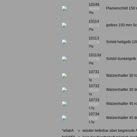
10248
Planierschild 150
36908
30g
10114
gelbes 150 mm S
31774
25g
10113
Schild hellgelb 1
31776
20g
10113d
Schild dunkelgel
31776
20g
10731
Walzenhalter 30 ro
35382
3g
10732
Walzenhalter 30 du
35382
1g
10733
Walzenhalter 45 ro
35381
1,5g
10734
Walzenhalter 45 du
35381
1,5g
*wlabA
=
wieder lieferbar aber begrenzte 