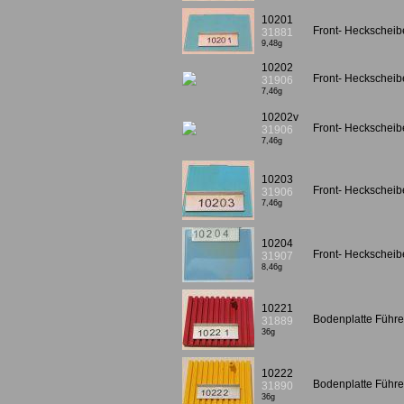
10201
Front- Heckscheibe
31881
9,48g
10202
Front- Heckscheibe
31906
7,46g
10202v
Front- Heckscheib
31906
7,46g
10203
Front- Heckscheibe
31906
7,46g
10204
Front- Heckscheib
31907
8,46g
10221
Bodenplatte Führe
31889
36g
10222
Bodenplatte Führer
31890
36g