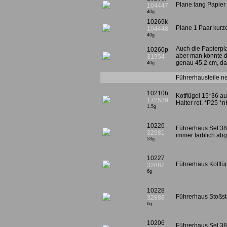
Plane lang Papier
104447
40g
10269k
Plane 1 Paar kurz
104448
40g
Auch die Papierpla
10260p
aber man könnte 
31954
genau 45,2 cm, dar
40g
Führerhausteile ne
10210h
Kotflügel 15*36 au
172539
Halter rot. *P25 *
1,5g
10226
Führerhaus Set 387
32981
immer farblich ab
53g
10227
Führerhaus Kotflü
32887
6g
10228
Führerhaus Stoßs
32888
6g
10206
Führerhaus Sel 38