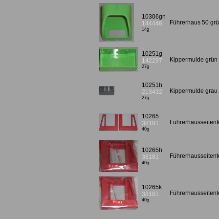
10306gn
Führerhaus 50 gr
144446
14g
10251g
Kippermulde grü
142297
27g
10251h
Kippermulde gra
213432
27g
10265
Führerhausseitente
38181
40g
10265h
Führerhausseitente
38181
40g
10265k
Führerhausseitente
38181
40g