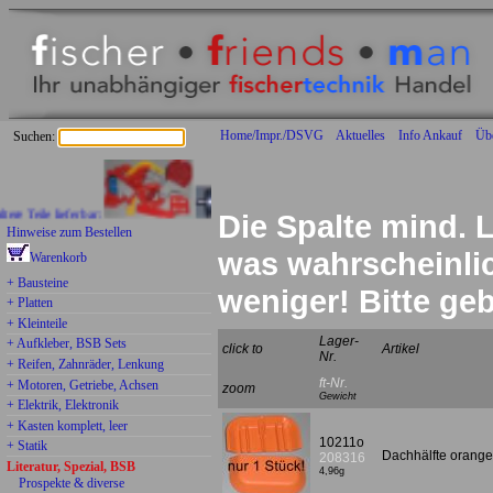
Home/Impr./DSVG
Aktuelles
Info Ankauf
Üb
Suchen:
ile lieferbar:
Die Spalte mind. L
Hinweise zum Bestellen
was wahrscheinlich
Warenkorb
+ Bausteine
weniger! Bitte g
+ Platten
+ Kleinteile
Lager-
+ Aufkleber, BSB Sets
click to
Artikel
Nr.
+ Reifen, Zahnräder, Lenkung
ft-Nr.
+ Motoren, Getriebe, Achsen
zoom
Gewicht
+ Elektrik, Elektronik
+ Kasten komplett, leer
10211o
+ Statik
Dachhälfte orang
208316
Literatur, Spezial, BSB
4,96g
Prospekte & diverse