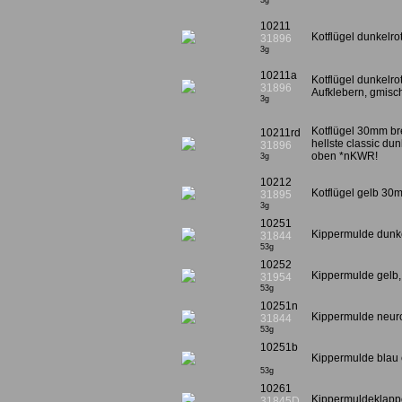
3g
10211
Kotflügel dunkelr
31896
3g
10211a
Kotflügel dunkelro
31896
Aufklebern, gmisc
3g
Kotflügel 30mm bre
10211rd
hellste classic dun
31896
oben *nKWR!
3g
10212
Kotflügel gelb 30m
31895
3g
10251
Kippermulde dunkel
31844
53g
10252
Kippermulde gelb,
31954
53g
10251n
Kippermulde neurot
31844
53g
10251b
Kippermulde blau 
53g
10261
Kippermuldeklappe
31845D