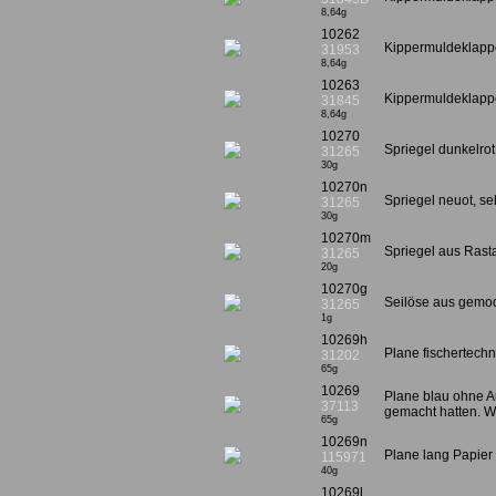
8,64g
10262
Kippermuldeklappe
31953
8,64g
10263
Kippermuldeklappe
31845
8,64g
10270
Spriegel dunkelrot
31265
30g
10270n
Spriegel neuot, se
31265
30g
10270m
Spriegel aus Ras
31265
20g
10270g
Seilöse aus gemod
31265
1g
10269h
Plane fischertechn
31202
65g
10269
Plane blau ohne Au
37113
gemacht hatten. W
65g
10269n
Plane lang Papier 
115971
40g
10269l