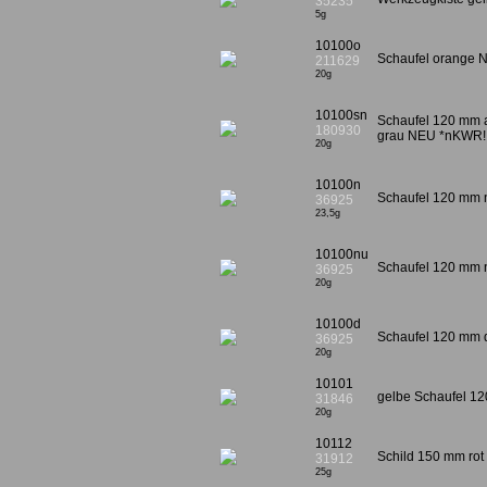
35235
5g
10100o
Schaufel orange 
211629
20g
10100sn
Schaufel 120 mm ak
180930
grau NEU *nKWR!
20g
10100n
Schaufel 120 mm 
36925
23,5g
10100nu
Schaufel 120 mm n
36925
20g
10100d
Schaufel 120 mm d
36925
20g
10101
gelbe Schaufel 1
31846
20g
10112
Schild 150 mm rot
31912
25g