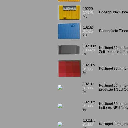
10220
Bodenplatte Führe
32625
34g
10232
Bodenplatte Führe
32625
34g
10211sn
Kotflügel 30mm br
180928
Zeit extrem wenig s
4g
10211fv
Kotflügel 30mm bre
31896
3g
10211r
Kotflügel 30mm bre
31896
produziert NEU S
3g
10211rc
Kotflügel 30mm bre
31896
helleres NEU *nK
3g
10211ru
Kotflügel 30mm bre
31896