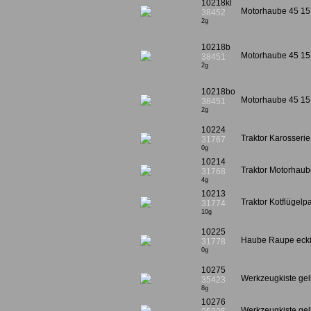
10218kl
Motorhaube 45 15
38452
2g
10218b
Motorhaube 45 15 
38451
2g
10218bo
Motorhaube 45 15 
38451
2g
10224
Traktor Karosserie
31767
0g
10214
Traktor Motorhaub
31768
4g
10213
Traktor Kotflügelpa
31774
10g
10225
Haube Raupe eck
31778
0g
10275
Werkzeugkiste gel
35423
8g
10276
Werkzeugkiste gelb