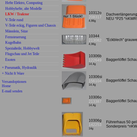
Hefte Elektro, Computing
Hobbyhefte, alte Modelle
10312o
LKW / Traktor
Dachverlängerung 
208317
NEU *P25 *nKWR
V-Teile rund
4,86g
V-Teile eckig, Figuren und Chassis
Männlein, Sitze
10344
Fernsteuerung
"Eckblech" grauw
213082
Kugelbahn
4,96g
Spezialteile, Hobbywelt
Flugschau und Jet Teile
10306b
Exoten
Baggerlöffel Scha
122649
14,4g
+ Pneumatik, Hydraulik
+ Nicht ft Ware
10306si
Baggerlöffel Scha
156104
Versandoptionen
14,4g
Home
E-mail senden
10306o
Baggerlöffel Sch
213387
14,4g
10306g
Führerhaus 50 ge
142253
Sonderpreis *nKW
14g